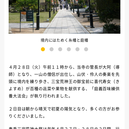
境内にはためく糸幡と庭幡
1
2
3
4
5
6
４月２８日（火）午前１１時から、当寺の管長が大阿（導
師）となり、一山の僧侶が出仕し、山伏・伶人の奏楽を先
頭に境内を練り歩き、三宝荒神王の御宝前に喜代寿女（き
よすめ）が百種の蔬菜や果物を献供する、「庭義百味練供
養大法会」が執り行われました。
２日目は朝から晴天で初夏の陽気となり、多くの方がお参
りくださいました。
春季三宝荒神大祭は毎年４月２７日・２８日の２日間、行