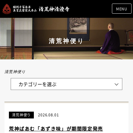
MENU
清荒神便り
清荒神便り
清荒神便り
2026.08.01
荒神ばあむ「あずき味」が期間限定発売