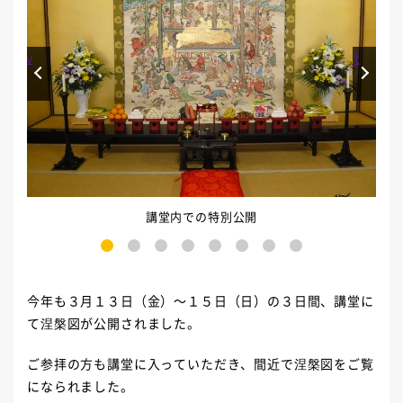
Prev
Next
講堂内での特別公開
1
2
3
4
5
6
7
8
今年も３月１３日（金）～１５日（日）の３日間、講堂に
て涅槃図が公開されました。
ご参拝の方も講堂に入っていただき、間近で涅槃図をご覧
になられました。