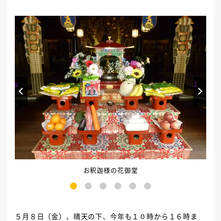
Prev
Next
お釈迦様の花御堂
1
2
3
4
5
6
５月８日（金）、晴天の下、今年も１０時から１６時ま