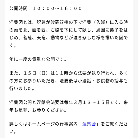
公開時間 １０：００～１６：００
涅槃図とは、釈尊が沙羅双樹の下で涅槃（入滅）に入る時
の頭を北、面を西、右脇を下にして臥し、周囲に弟子をは
じめ、菩薩、天竜、動物などが泣き悲しむ様を描いた図で
す。
年に一度の貴重な公開です。
また、１５日（日）は１１時から法要が執り行われ、多く
の方にお参りいただき、法要後は小法話・お供物の授与も
行いました。
涅槃図公開と涅槃会法要は毎年３月１３～１５日です、来
年も是非、お参りください。
詳しくはホームページの行事案内
「涅槃会」
をご覧くださ
い。