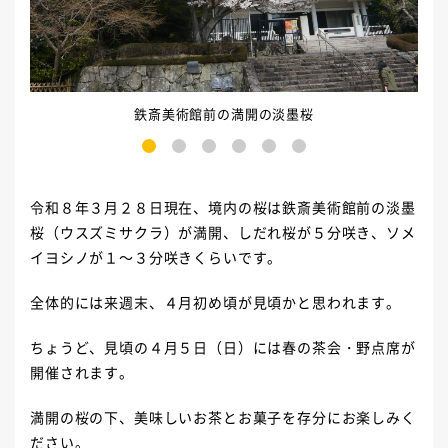
鉄斎美術館前の満開の淡墨桜
1
2
3
4
5
6
令和８年３月２８日現在、境内の桜は鉄斎美術館前の淡墨
桜（ウスズミサクラ）が満開、しだれ桜が５分咲き、ソメ
イヨシノが１～３分咲きくらいです。
全体的には来週末、４月初め頃が見頃かと思われます。
ちょうど、見頃の４月５日（日）には春の茶会・野点席が
開催されます。
満開の桜の下、美味しいお茶とお菓子を存分にお楽しみく
ださい。