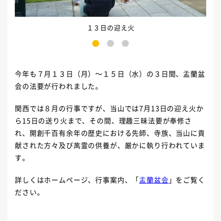
１３日の迎え火
1
2
3
今年も７月１３日（月）～１５日（水）の３日間、盂蘭盆
会の法要が行われました。
関西では８月の行事ですが、当山では7月13日の迎え火か
ら15日の送り火まで、その間、理趣三昧法要が奉修さ
れ、開創千百有余年の歴史における先師、寺族、当山に貢
献された方々及び萬霊の供養が、厳かに執り行われていま
す。
詳しくはホームページ、行事案内、「
盂蘭盆会
」をご覧く
ださい。