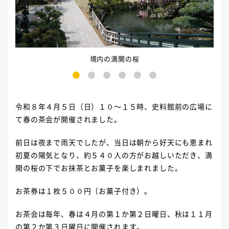
境内の満開の桜
1
2
3
4
5
6
令和８年４月５日（日）１０～１５時、史料館前の広場に
て春の茶会が開催されました。
前日は夜まで雨天でしたが、当日は朝から好天にも恵まれ
初夏の陽気となり、約５４０人の方がお越しいただき、満
開の桜の下でお抹茶とお菓子を楽しまれました。
お茶券は１枚５００円（お菓子付き）。
お茶会は毎年、春は４月の第１か第２日曜日、秋は１１月
の第２か第３日曜日に開催されます。