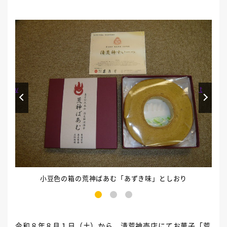
Prev
Next
小豆色の箱の荒神ばあむ「あずき味」としおり
1
2
3
令和８年８月１日（土）から、清荒神売店にてお菓子「荒