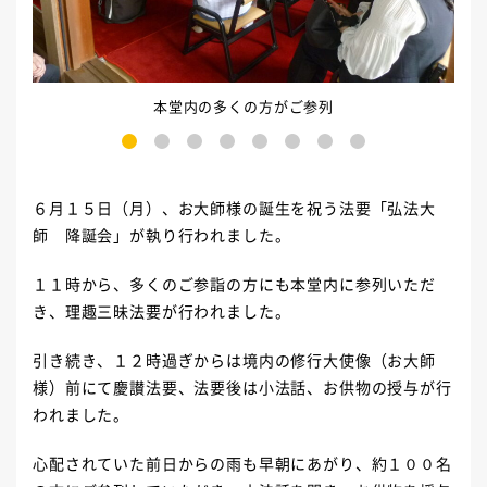
本堂内の多くの方がご参列
1
2
3
4
5
6
7
8
６月１５日（月）、お大師様の誕生を祝う法要「弘法大
師 降誕会」が執り行われました。
１１時から、多くのご参詣の方にも本堂内に参列いただ
き、理趣三昧法要が行われました。
引き続き、１２時過ぎからは境内の修行大使像（お大師
様）前にて慶讃法要、法要後は小法話、お供物の授与が行
われました。
心配されていた前日からの雨も早朝にあがり、約１００名