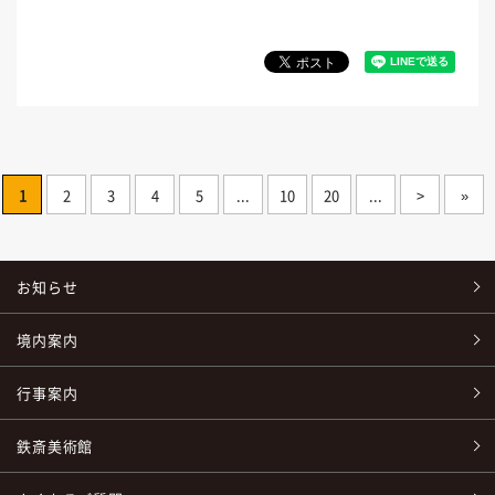
1
2
3
4
5
...
10
20
...
>
»
お知らせ
境内案内
行事案内
鉄斎美術館