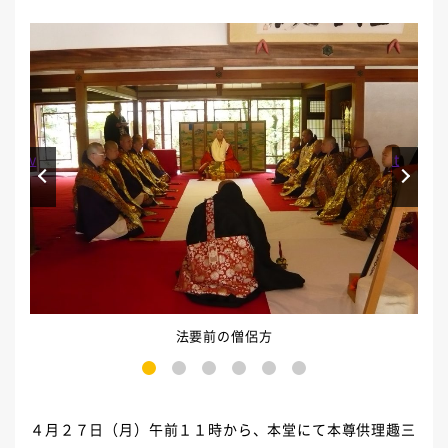
Prev
Next
法要前の僧侶方
1
2
3
4
5
6
４月２７日（月）午前１１時から、本堂にて本尊供理趣三