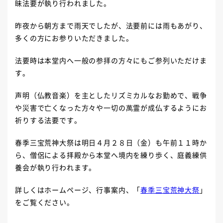
昧法要が執り行われました。
昨夜から朝方まで雨天でしたが、法要前には雨もあがり、
多くの方にお参りいただきました。
法要時は本堂内へ一般の参拝の方々にもご参列いただけま
す。
声明（仏教音楽）を主としたリズミカルなお勤めで、戦争
や災害で亡くなった方々や一切の萬霊が成仏するようにお
祈りする法要です。
春季三宝荒神大祭は明日４月２８日（金）も午前１１時か
ら、僧侶による拝殿から本堂へ境内を練り歩く、庭義練供
養会が執り行われます。
詳しくはホームページ、行事案内、「
春季三宝荒神大祭
」
をご覧ください。