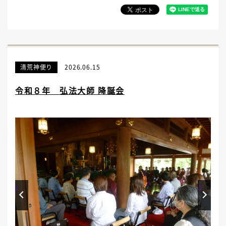
清荒神便り
2026.06.15
令和８年 弘法大師 降誕会
Prev
Next