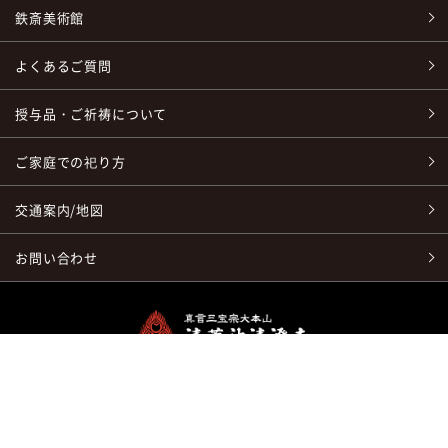
鉄斎美術館
よくあるご質問
授与品・ご祈祷について
ご家庭での祀り方
交通案内/地図
お問い合わせ
〒665-0837
兵庫県宝塚市米谷字清シ1番地 清荒神清澄寺
TEL：
0797-86-6641
/ FAX：0797-86-6660