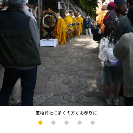
宝稲荷社に多くの方がお参りに
1
2
3
4
5