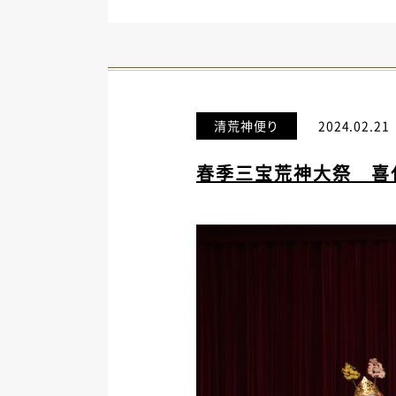
清荒神便り
2024.02.21
春季三宝荒神大祭 喜