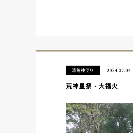
清荒神便り
2024.02.04
荒神星祭・大福火