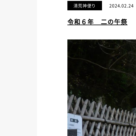
清荒神便り
2024.02.24
令和６年 二の午祭
Prev