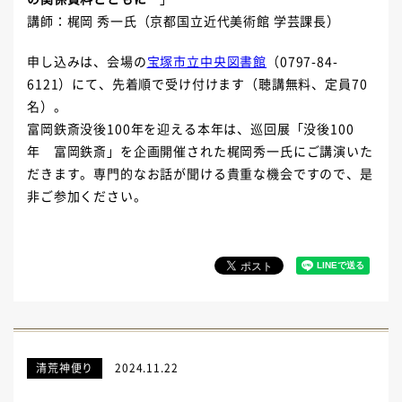
講師：梶岡 秀一氏（京都国立近代美術館 学芸課長）
申し込みは、会場の
宝塚市立中央図書館
（0797-84-
6121）にて、先着順で受け付けます（聴講無料、定員70
名）。
富岡鉄斎没後100年を迎える本年は、巡回展「没後100
年 富岡鉄斎」を企画開催された梶岡秀一氏にご講演いた
だきます。専門的なお話が聞ける貴重な機会ですので、是
非ご参加ください。
清荒神便り
2024.11.22