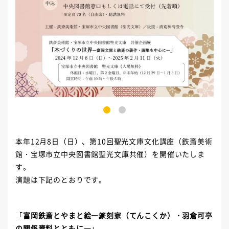
1
2
本年12月8日（日）、第10回聖光文庫文化講座（鉄斎美術
館・宝塚市立中央図書館聖光文庫共催）を開催いたしま
す。
演題は下記のとおりです。
「
富岡鉄斎とやまと絵―篆刻家（てんこくか）・羽倉可亭
の関係資料とともに―
」