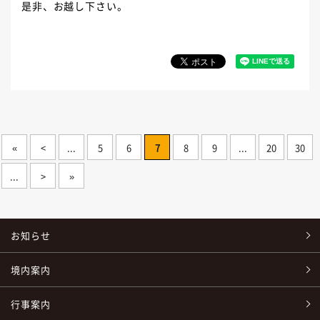
是非、お越し下さい。
«
<
...
5
6
7
8
9
...
20
30
...
>
»
お知らせ
境内案内
行事案内