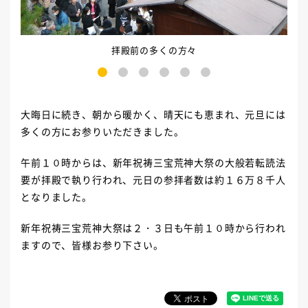
拝殿前の多くの方々
1
2
3
4
5
6
大晦日に続き、朝から暖かく、晴天にも恵まれ、元旦には
多くの方にお参りいただきました。
午前１０時からは、新年祝祷三宝荒神大祭の大般若転読法
要が拝殿で執り行われ、元日の参拝者数は約１６万８千人
となりました。
新年祝祷三宝荒神大祭は２・３日も午前１０時から行われ
ますので、皆様お参り下さい。