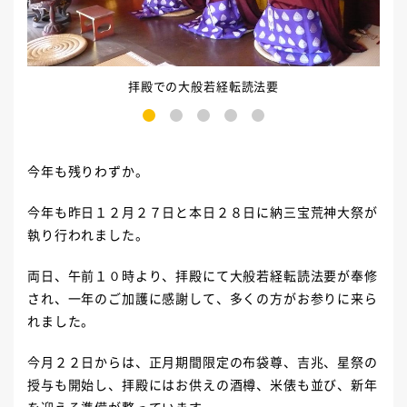
拝殿での大般若経転読法要
1
2
3
4
5
今年も残りわずか。
今年も昨日１２月２７日と本日２８日に納三宝荒神大祭が
執り行われました。
両日、午前１０時より、拝殿にて大般若経転読法要が奉修
され、一年のご加護に感謝して、多くの方がお参りに来ら
れました。
今月２２日からは、正月期間限定の布袋尊、吉兆、星祭の
授与も開始し、拝殿にはお供えの酒樽、米俵も並び、新年