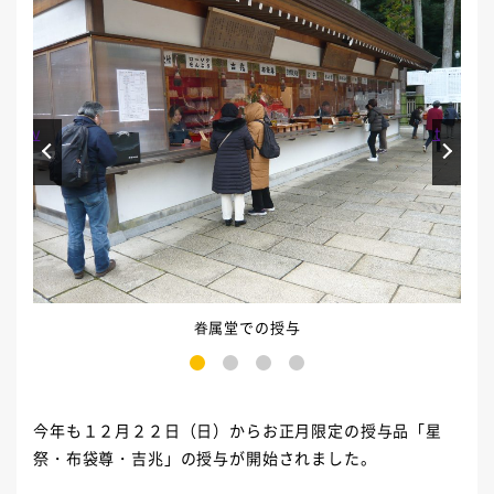
Prev
Next
眷属堂での授与
1
2
3
4
今年も１２月２２日（日）からお正月限定の授与品「星
祭・布袋尊・吉兆」の授与が開始されました。