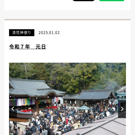
清荒神便り
2025.01.02
令和７年 元日
Prev
Next