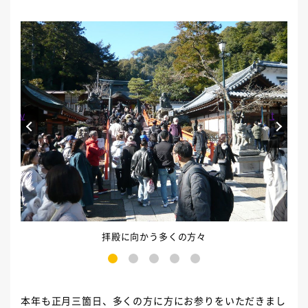
Prev
Next
拝殿に向かう多くの方々
1
2
3
4
5
本年も正月三箇日、多くの方に方にお参りをいただきまし