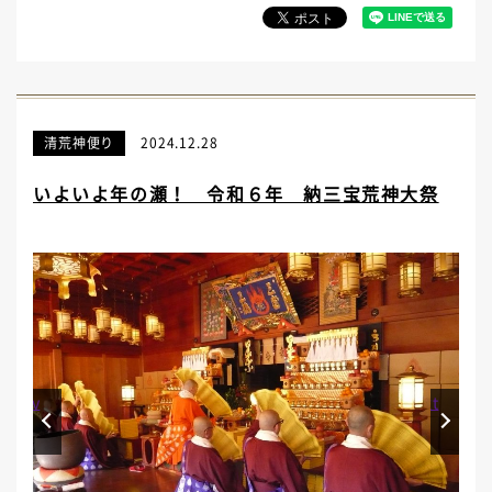
清荒神便り
2024.12.28
いよいよ年の瀬！ 令和６年 納三宝荒神大祭
Prev
Next