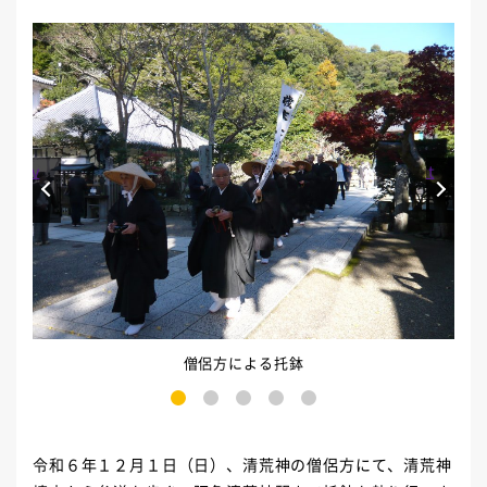
Prev
Next
僧侶方による托鉢
1
2
3
4
5
令和６年１２月１日（日）、清荒神の僧侶方にて、清荒神