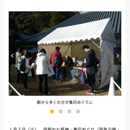
Prev
Next
朝から多くの方が集印めぐりに
1
2
3
4
１月７日（火）、恒例の七福神・集印めぐり（阪急沿線・