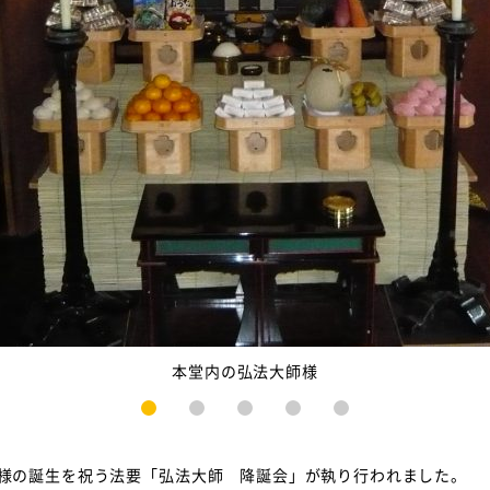
本堂内の弘法大師様
1
2
3
4
5
様の誕生を祝う法要「弘法大師 降誕会」が執り行われました。