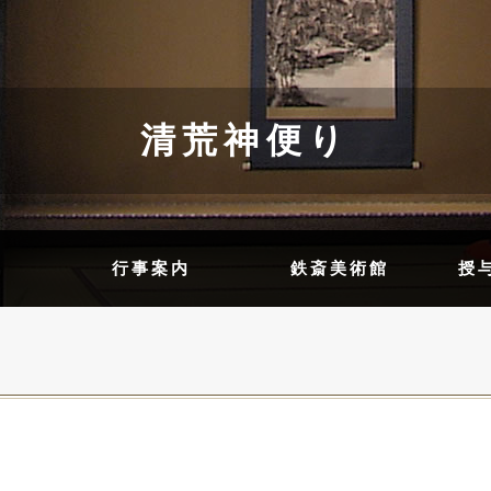
清荒神便り
内
行事案内
鉄斎美術館
授