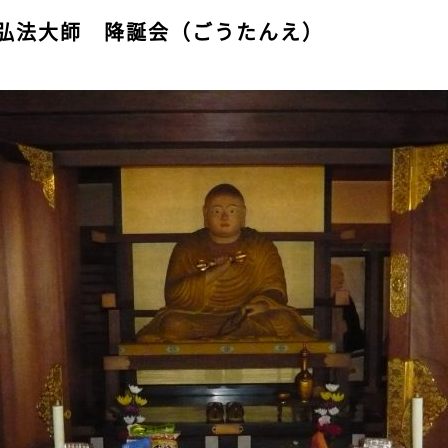
弘法大師 降誕会（ごうたんえ）