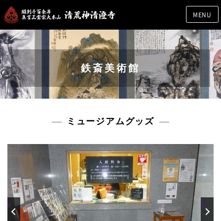
MENU
鉄斎美術館
ミュージアムグッズ
rev
Next