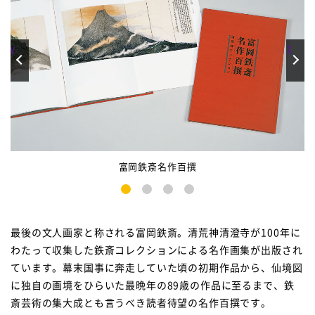
rev
Next
富岡鉄斎名作百撰
1
2
3
4
最後の文人画家と称される富岡鉄斎。清荒神清澄寺が100年に
わたって収集した鉄斎コレクションによる名作画集が出版され
ています。幕末国事に奔走していた頃の初期作品から、仙境図
に独自の画境をひらいた最晩年の89歳の作品に至るまで、鉄
斎芸術の集大成とも言うべき読者待望の名作百撰です。