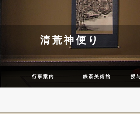
清荒神便り
内
行事案内
鉄斎美術館
授