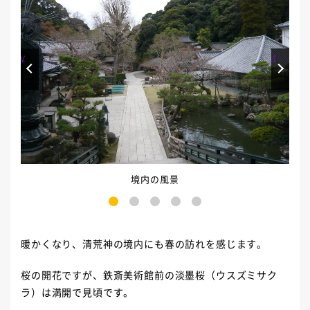
Prev
Next
境内の風景
1
2
3
4
5
暖かくなり、清荒神の境内にも春の訪れを感じます。
桜の開花ですが、鉄斎美術館前の淡墨桜（ウスズミサク
ラ）は満開で見頃です。