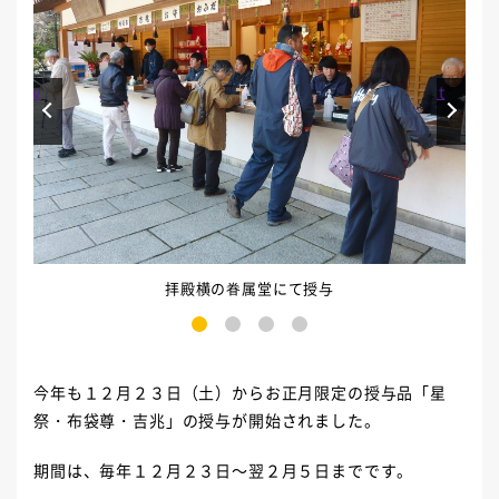
Prev
Next
拝殿横の眷属堂にて授与
1
2
3
4
今年も１２月２３日（土）からお正月限定の授与品「星
祭・布袋尊・吉兆」の授与が開始されました。
期間は、毎年１２月２３日～翌２月５日までです。