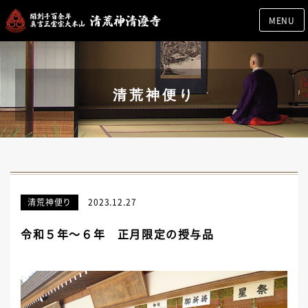
MENU
清荒神便り
清荒神便り
2023.12.27
令和５年～６年 正月限定の授与品