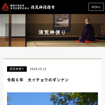
MENU
清荒神便り
清荒神便り
2024.10.12
令和６年 大イチョウのギンナン