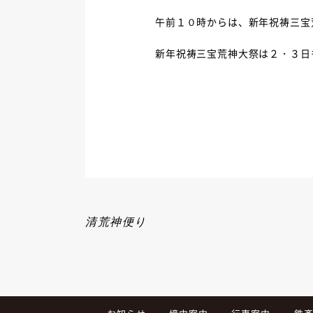
午前１０時からは、新年祝祷三宝
新年祝祷三宝荒神大祭は２・３日
清荒神便り