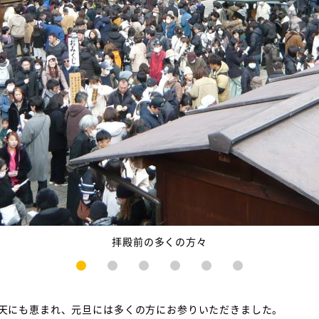
拝殿前の多くの方々
1
2
3
4
5
6
天にも恵まれ、元旦には多くの方にお参りいただきました。