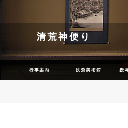
清荒神便り
内
行事案内
鉄斎美術館
授