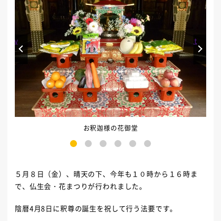
Prev
Next
お釈迦様の花御堂
1
2
3
4
5
6
５月８日（金）、晴天の下、今年も１０時から１６時ま
で、仏生会・花まつりが行われました。
陰暦4月8日に釈尊の誕生を祝して行う法要です。