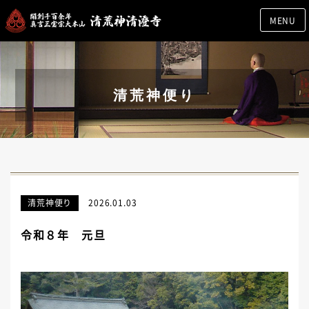
MENU
清荒神便り
清荒神便り
2026.01.03
令和８年 元旦