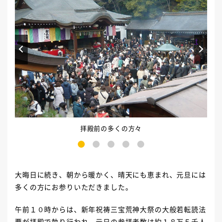
Prev
Next
拝殿前の多くの方々
1
2
3
4
5
大晦日に続き、朝から暖かく、晴天にも恵まれ、元旦には
多くの方にお参りいただきました。
午前１０時からは、新年祝祷三宝荒神大祭の大般若転読法
要が拝殿で執り行われ、元日の参拝者数は約１８万５千人