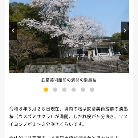
Prev
Next
鉄斎美術館前の満開の淡墨桜
1
2
3
4
5
6
令和８年３月２８日現在、境内の桜は鉄斎美術館前の淡墨
桜（ウスズミサクラ）が満開、しだれ桜が５分咲き、ソメ
イヨシノが１～３分咲きくらいです。
全体的には来週末、４月初め頃が見頃かと思われます。