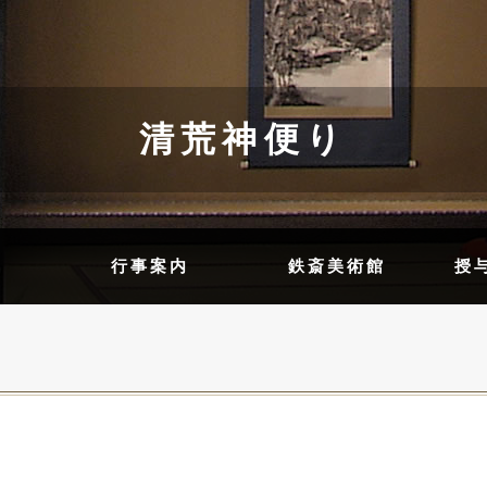
清荒神便り
内
行事案内
鉄斎美術館
授