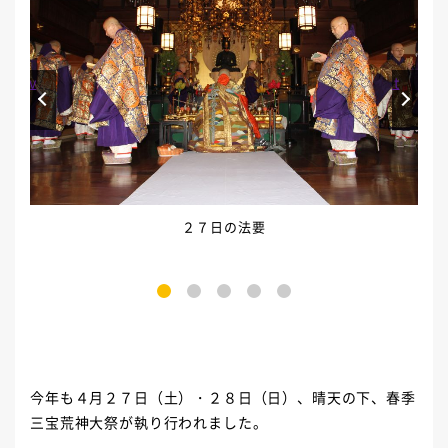
Prev
Next
２７日の法要
1
2
3
4
5
今年も４月２７日（土）・２８日（日）、晴天の下、春季
三宝荒神大祭が執り行われました。