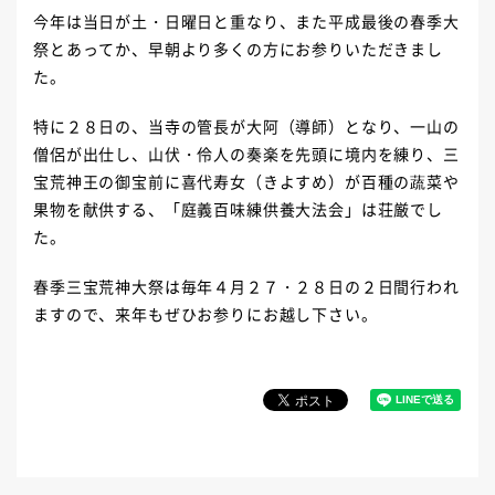
今年は当日が土・日曜日と重なり、また平成最後の春季大
祭とあってか、早朝より多くの方にお参りいただきまし
た。
特に２８日の、当寺の管長が大阿（導師）となり、一山の
僧侶が出仕し、山伏・伶人の奏楽を先頭に境内を練り、三
宝荒神王の御宝前に喜代寿女（きよすめ）が百種の蔬菜や
果物を献供する、「庭義百味練供養大法会」は荘厳でし
た。
春季三宝荒神大祭は毎年４月２７・２８日の２日間行われ
ますので、来年もぜひお参りにお越し下さい。