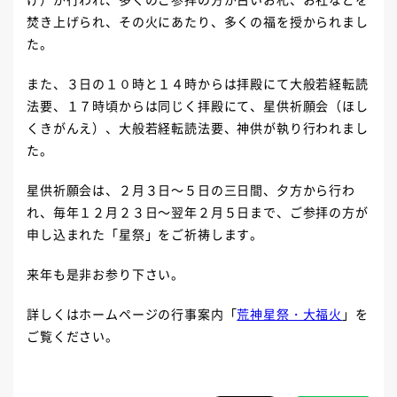
焚き上げられ、その火にあたり、多くの福を授かられまし
た。
また、３日の１０時と１４時からは拝殿にて大般若経転読
法要、１７時頃からは同じく拝殿にて、星供祈願会（ほし
くきがんえ）、大般若経転読法要、神供が執り行われまし
た。
星供祈願会は、２月３日～５日の三日間、夕方から行わ
れ、毎年１２月２３日～翌年２月５日まで、ご参拝の方が
申し込まれた「星祭」をご祈祷します。
来年も是非お参り下さい。
詳しくはホームページの行事案内「
荒神星祭・大福火
」を
ご覧ください。