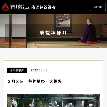
MENU
清荒神便り
清荒神便り
2022.02.03
２月３日 荒神星祭・大福火