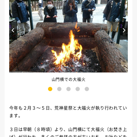
Prev
Next
山門横での大福火
1
2
3
4
5
今年も２月３～５日、荒神星祭と大福火が執り行われてい
ます。
３日は早朝（８時頃）より、山門横にて大福火（お焚き上
げ）が行われ、多くのご参拝の方が古いお札、お社などを