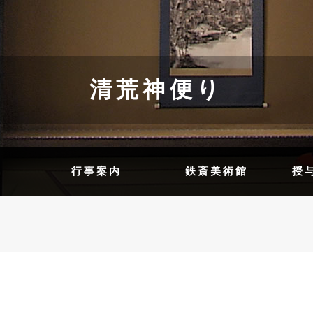
清荒神便り
内
行事案内
鉄斎美術館
授