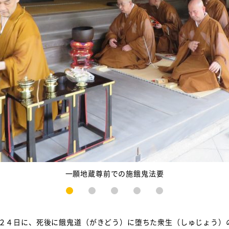
一願地蔵尊前での施餓鬼法要
1
2
3
4
5
２４日に、死後に餓鬼道（がきどう）に堕ちた衆生（しゅじょう）