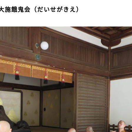
大施餓鬼会（だいせがきえ）