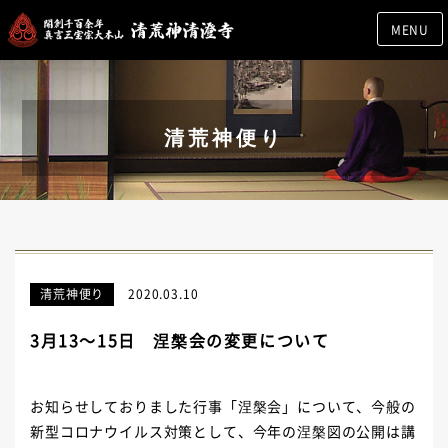
MENU
清荒神便り
清荒神便り
2020.03.10
3月13～15日 涅槃会の変更について
お知らせしておりました行事「涅槃会」について、今般の
新型コロナウイルス対策として、今年の涅槃図の公開は講