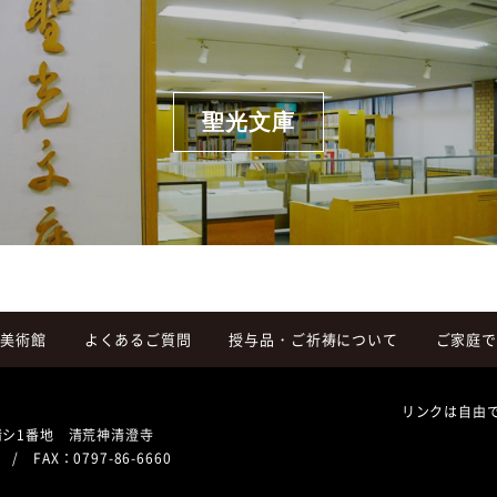
聖光文庫
斎美術館
よくあるご質問
授与品・ご祈祷について
ご家庭で
リンクは自由
清シ1番地 清荒神清澄寺
/ FAX：0797-86-6660