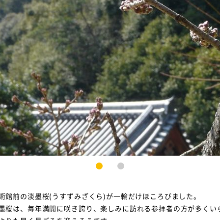
1
2
術館前の淡墨桜(うすずみざくら)が一輪だけほころびました。
墨桜は、毎年満開に咲き誇り、楽しみに訪れる参拝者の方が多くい