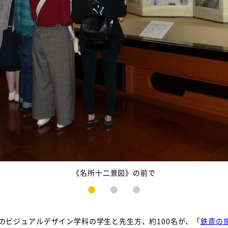
《名所十二景図》の前で
1
2
3
のビジュアルデザイン学科の学生と先生方、約100名が、「
鉄斎の