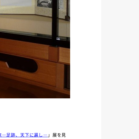
旅―足跡、天下に遍し―
」展を見