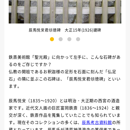
辰馬悦叟君頌徳碑 大正15年(1926)建碑
1
2
3
4
鉄斎美術館「聖光殿」に向かって左手に、こんな石碑があ
るのをご存じですか？
仏教の開祖であるお釈迦様の足形を石面に刻んだ「仏足
石」の隣に並ぶこの石碑は、「辰馬悦叟君頌徳碑」といい
ます。
辰馬悦叟（1835～1920）とは明治・大正期の西宮の酒造
家です。近代文人画の巨匠富岡鉄斎（1836～1924）と親
交が深く、鉄斎作品を蒐集していたことでも知られていま
す。現在そのコレクションの多くは、
辰馬考古資料館
の所
蔵となっています。辰馬氏が清荒神清澄寺の篤信者であっ