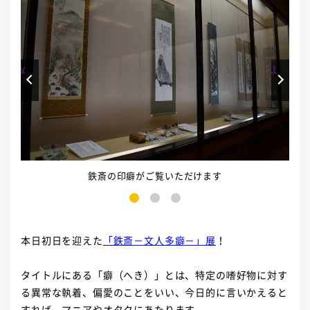
Prev
Next
鉄斎の印癖がご覧いただけます
1
2
3
本日初日を迎えた
「鉄斎－文人多癖－」展
！
タイトルにある「癖（へき）」とは、特定の嗜好物に対す
る異常な執着、偏愛のことをいい、今日的に言いかえると
すれば、マニアやオタクにあたります。