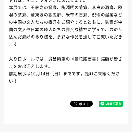
本展では、王羲之の鵞癖、陶淵明の菊癖、李白の酒癖、陸
羽の茶癖、蘇東坡の談鬼癖、米芾の石癖、倪瓚の潔癖など
の中国の文人たちの癖好をご紹介するとともに、鉄斎が中
国の文人や日本の畸人たちの非凡な精神に学んで、のめり
込んだ癖好のあり様を、多彩な作品を通してご覧いただき
ます。
入り口ホールでは、呉昌碩筆の《曼陀羅窟書》扁額が皆さ
まをお出迎えします。
前期展示は10月14日（日）までです。是非ご来館くださ
い！