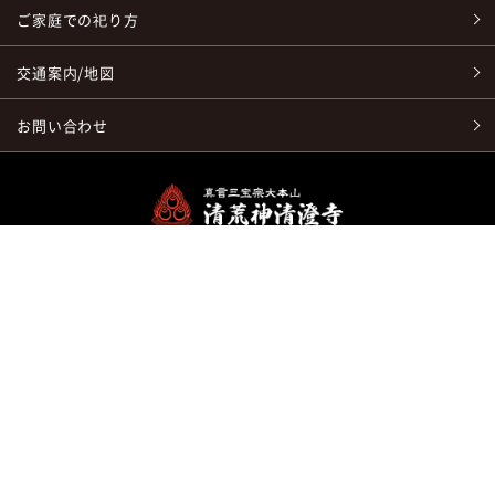
ご家庭での祀り方
交通案内/地図
お問い合わせ
〒665-0837
兵庫県宝塚市米谷字清シ1番地 清荒神清澄寺
TEL：
0797-86-6641
/ FAX：0797-86-6660
鉄斎美術館へのお問い合わせはこちら
リンクは自由ですが、画像や文章の無断複製・改変・流用・再販等は禁じま
す。