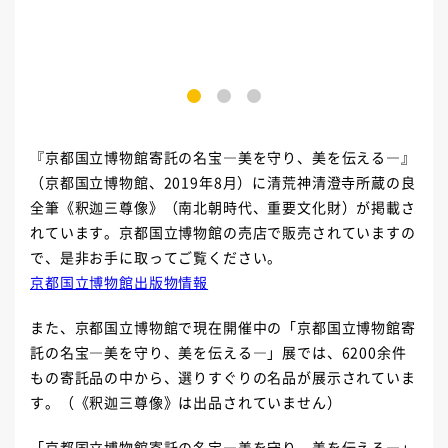
1
2
3
『京都国立博物館寄託の名宝―美を守り、美を伝える―』
（京都国立博物館、
2019
年
8
月）に清荒神清澄寺所蔵の良
全筆《釈迦三尊像》（南北朝時代、重要文化財）が掲載さ
れています。京都国立博物館の売店で販売されていますの
で、是非お手に取ってご覧ください。
京都国立博物館出版物情報
また、京都国立博物館で現在開催中の「京都国立博物館寄
託の名宝―美を守り、美を伝える―」展では、
6200
余件
もの寄託品の中から、選りすぐりの名品が展示されていま
す。（《釈迦三尊像》は出品されていません）
「京都国立博物館寄託の名宝―美を守り、美を伝える―」