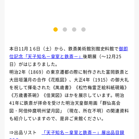
1
2
3
4
本日11月１6日（土）から、鉄斎美術館別館史料館で
御即
位記念「天子知名－皇室と鉄斎－」
後期展（～12月25
日）がはじまりました。
明治2年（1869）の東京遷都の際に制作された富岡鉄斎と
大田垣蓮月の合作《花瓶図》、大正4年（1915）の御大礼
を祝して揮毫された《萬歳書》《
松竹
梅霊芝絵料紙硯箱》
《万歳書茶碗》《佳実図》ほかを展示しています。明治
41年に鉄斎が拝命を受けた明治天皇御用画「群仙高会
図・阿倍仲麿明州望月図」（現在、所在不明）の関連資料
も紹介していますので、是非ご来館ください。
⇒出品リスト
「天子知名－皇室と鉄斎－」展出品目録