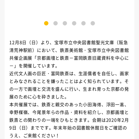
1
2
3
4
5
6
12月8日（日）より、宝塚市立中央図書館聖光文庫（阪急
清荒神駅前）において、鉄斎美術館・宝塚市立中央図書館
共催企画展「京都画壇と鉄斎－富岡鉄斎旧蔵資料を中心に
－」を開催しています。
近代文人画の巨匠・富岡鉄斎は、生涯儒者を自任し、画家
とみなされることを嫌ったことはよく知られています。そ
の一方で画壇と
交流を
盛んに行い、生まれ育った京都の発
展のために心を砕きました。
本共催展では、鉄斎と親交のあった小田海僊、浮田一蕙、
幸野楳嶺、今尾景年らの作品・資料を紹介し、京都画壇と
鉄斎との関わりの一端をひもときます。会期は2020年2月
9日（日）までです。年末年始の図書館休館日をご確認の
うえ、ご来館ください！