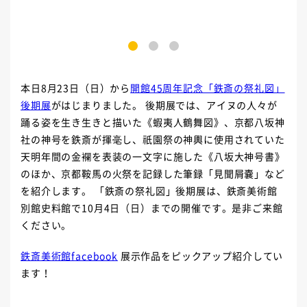
1
2
3
本日8月23日（日）から
開館45周年記念「鉄斎の祭礼図」
後期展
がはじまりました。 後期展では、アイヌの人々が
踊る姿を生き生きと描いた《蝦夷人鶴舞図》、京都八坂神
社の神号を鉄斎が揮毫し、祇園祭の神輿に使用されていた
天明年間の金襴を表装の一文字に施した《八坂大神号書》
のほか、京都鞍馬の火祭を記録した筆録「見聞屑嚢」など
を紹介します。 「鉄斎の祭礼図」後期展は、鉄斎美術館
別館史料館で10月4日（日）までの開催です。是非ご来館
ください。
鉄斎美術館facebook
展示作品をピックアップ紹介してい
ます！