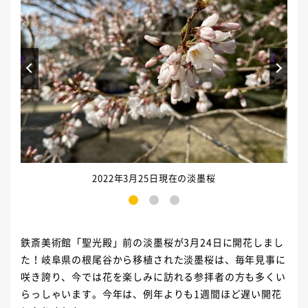
Prev
Next
2022年3月25日現在の淡墨桜
1
2
3
鉄斎美術館「聖光殿」前の淡墨桜が3月24日に開花しまし
た！岐阜県の根尾谷から移植された淡墨桜は、毎年見事に
咲き誇り、今では花を楽しみに訪れる参拝者の方も多くい
らっしゃいます。今年は、例年よりも1週間ほど遅い開花