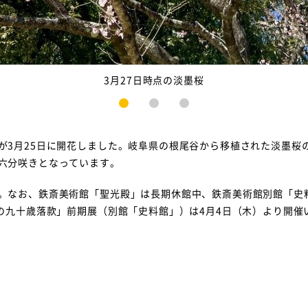
3月27日時点の淡墨桜
1
2
3
が3月25日に開花しました。岐阜県の根尾谷から移植された淡墨桜
六分咲きとなっています。
。なお、鉄斎美術館「聖光殿」は長期休館中、鉄斎美術館別館「史
の九十歳落款」前期展（別館「史料館」）は4月4日（木）より開催