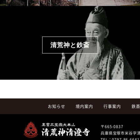
清荒神と鉄斎
お知らせ
境内案内
行事案内
鉄
〒665-0837
兵庫県宝塚市米谷字
TEL：
0797-86-6641