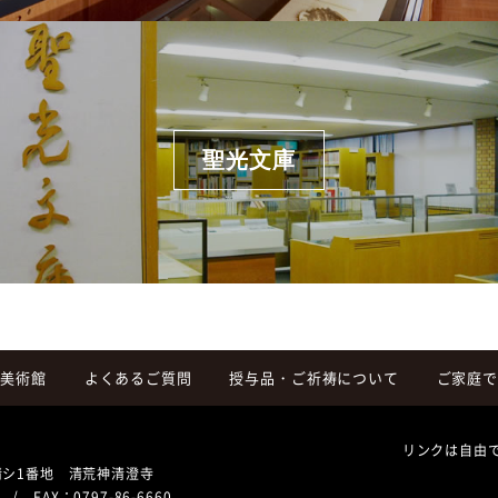
聖光文庫
斎美術館
よくあるご質問
授与品・ご祈祷について
ご家庭で
リンクは自由
清シ1番地 清荒神清澄寺
/ FAX：0797-86-6660