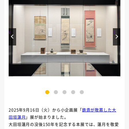
Prev
Next
1
2
3
4
5
2025年9月16日（火）から小企画展「
鉄斎が敬慕した大
田垣蓮月
」展が始まりました。
大田垣蓮月の没後150年を記念する本展では、蓮月を敬愛