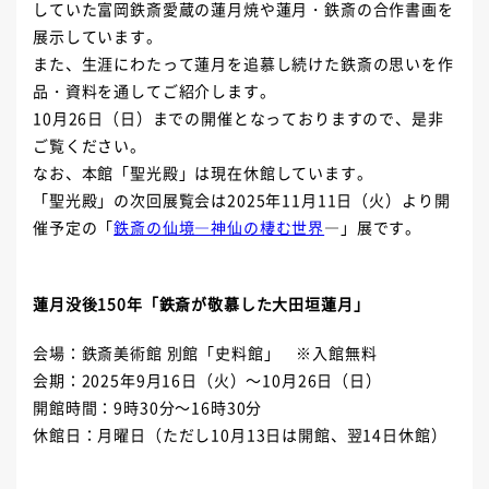
していた富岡鉄斎愛蔵の蓮月焼や蓮月・鉄斎の合作書画を
展示しています。
また、生涯にわたって蓮月を追慕し続けた鉄斎の思いを作
品・資料を通してご紹介します。
10月26日（日）までの開催となっておりますので、是非
ご覧ください。
なお、本館「聖光殿」は現在休館しています。
「聖光殿」の次回展覧会は2025年11月11日（火）より開
催予定の「
鉄斎の仙境―神仙の棲む世界
―」展です。
蓮月没後150年「鉄斎が敬慕した大田垣蓮月」
会場：鉄斎美術館 別館「史料館」 ※入館無料
会期：2025年9月16日（火）～10月26日（日）
開館時間：9時30分～16時30分
休館日：月曜日（ただし10月13日は開館、翌14日休館）