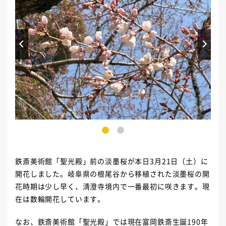
Prev
Next
1
2
鉄斎美術館「聖光殿」前の淡墨桜が本日3月21日（土）に
開花しました。岐阜県の根尾谷から移植された淡墨桜の開
花時期は少し早く、清澄寺境内で一番最初に咲きます。現
在は数輪開花しています。
なお、鉄斎美術館「聖光殿」では現在富岡鉄斎生誕190年