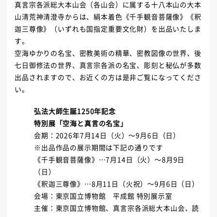
真言宗各派総大本山会（各山会）に属する十八本山の大本
山清荒神清澄寺からは、絹本着色《千手観音菩薩像》《釈
迦三尊像》（いずれも国指定重要文化財）を出品いたしま
す。
空海ゆかりの名宝、密教美術の精華、密教図像の世界、後
七日御修法の世界、真言宗各派の名宝、彫刻と秘仏が多数
出品されますので、お近くの方は是非ご覧になってくださ
い。
弘法大師生誕1250年記念
特別展「空海と真言の名宝」
会期：2026年7月14日（火）～9月6日（日）
※出品作品の展示期間は下記の通りです
《千手観音菩薩像》…7月14日（火）～8月9日
（日）
《釈迦三尊像》…8月11日（火祝）～9月6日（日）
会場：東京国立博物館 平成館 特別展示室
主催：東京国立博物館、真言宗各派総大本山会、読