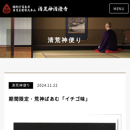
MENU
清荒神便り
清荒神便り
2024.11.22
期間限定・荒神ばあむ「イチゴ味」