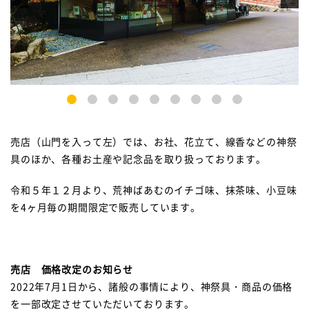
1
2
3
4
5
6
7
8
9
売店（山門を入って左）では、お社、花立て、線香などの神祭
具のほか、各種お土産や記念品を取り扱っております。
令和５年１２月より、荒神ばあむのイチゴ味、抹茶味、小豆味
を
4
ヶ月毎の期間限定で販売しています。
売店 価格改定のお知らせ
2022年7月1日から、諸般の事情により、神祭具・商品の価格
を一部改定させていただいております。