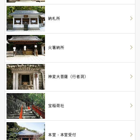
納札所
火箸納所
神変大菩薩（行者洞）
宝稲荷社
本堂・本堂受付