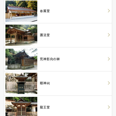
眷属堂
護法堂
荒神影向の榊
眼神祠
龍王堂