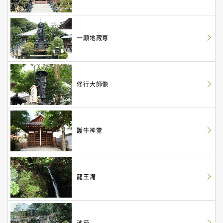
一願地蔵尊
修行大師像
護牛神堂
龍王滝