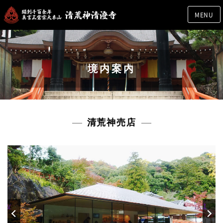
MENU
境内案内
清荒神売店
rev
Next