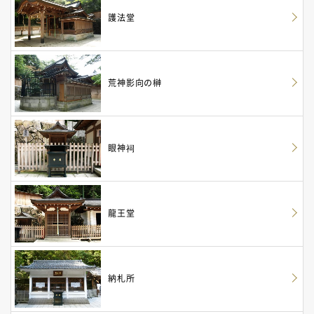
護法堂
荒神影向の榊
眼神祠
龍王堂
納札所