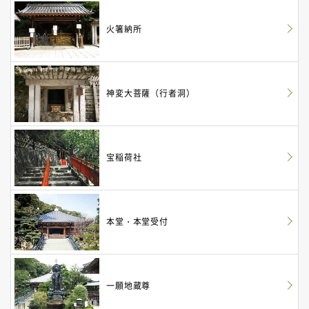
火箸納所
神変大菩薩（行者洞）
宝稲荷社
本堂・本堂受付
一願地蔵尊