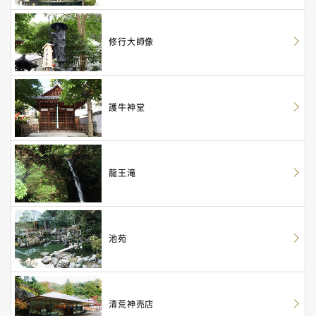
修行大師像
護牛神堂
龍王滝
池苑
清荒神売店