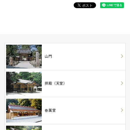
山門
拝殿（天堂）
眷属堂