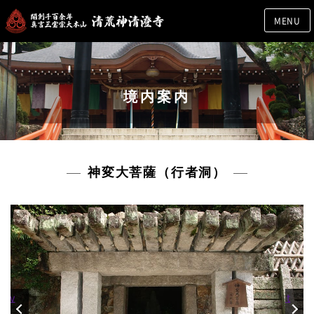
MENU
境内案内
神変大菩薩（行者洞）
rev
Next