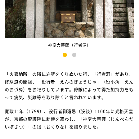
神変大菩薩（行者洞）
1
2
「火箸納所」の隣に岩壁をくりぬいた祠、「行者洞」があり、
修験道の開祖、「役行者 えんのぎょうじゃ」（役小角 えん
のおづぬ）をお祀りしています。修験によって得た加持力をも
って病気、災難等を取り除くと言われています。
寛政11年（1799）、役行者御遠忌（没後）1100年に光格天皇
が、京都の聖護院に勅使を遣わし、「神変大菩薩（じんぺんだ
いぼさつ）」の諡（おくりな）を贈りました。