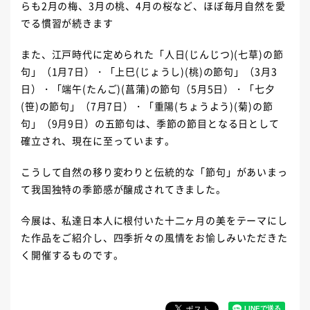
らも2月の梅、3月の桃、4月の桜など、ほぼ毎月自然を愛
でる慣習が続きます
また、江戸時代に定められた「人日(じんじつ)(七草)の節
句」（1月7日）・「上巳(じょうし)(桃)の節句」（3月3
日）・「端午(たんご)(菖蒲)の節句（5月5日）・「七夕
(笹)の節句」（7月7日）・「重陽(ちょうよう)(菊)の節
句」（9月9日）の五節句は、季節の節目となる日として
確立され、現在に至っています。
こうして自然の移り変わりと伝統的な「節句」があいまっ
て我国独特の季節感が醸成されてきました。
今展は、私達日本人に根付いた十二ヶ月の美をテーマにし
た作品をご紹介し、四季折々の風情をお愉しみいただきた
く開催するものです。