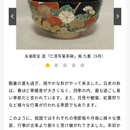
Prev
Next
永楽即全 造「仁清写菊茶碗」銘 九重（9月）
1
2
3
4
5
酷暑の夏も過ぎ、穏やかな秋がやって来ました。日本の秋
は、春ほど寒暖差が大きくなく、四季の内、最も過ごし易
い季節だと言われています。また、月見や観菊、紅葉狩り
など様々な行事が行われる季節でもあります。
このように、我国ではそれぞれの季節毎や月毎に様々な慣
習、行事が古来より脈々と受け継がれてきました。年初か