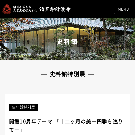
MENU
史料館
史料館特別展
史料館特別展
開館10周年テーマ 「十二ヶ月の美－四季を巡り
て－」