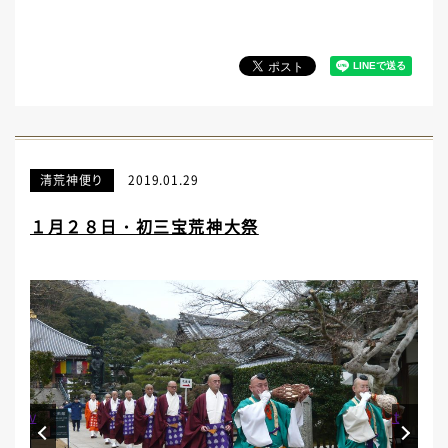
清荒神便り
2019.01.29
１月２８日・初三宝荒神大祭
Prev
Next