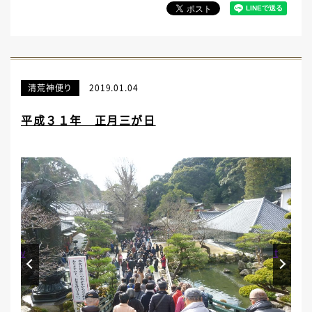
清荒神便り
2019.01.04
平成３１年 正月三が日
Prev
Next