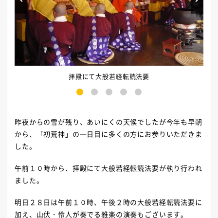
拝殿にて大般若経転読法要
1
2
3
4
5
昨夜からの雪が残り、あいにくの天候でしたが今年も早朝
から、「初荒神」の一日目に多くの方にお参りいただきま
した。
午前１０時から、拝殿にて大般若経転読法要が執り行われ
ました。
明日２８日は午前１０時、午後２時の大般若経転読法要に
加え、山伏・伶人が奏でる雅楽の演奏もございます。