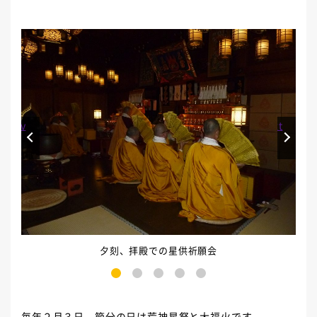
Prev
Next
夕刻、拝殿での星供祈願会
1
2
3
4
5
毎年２月３日、節分の日は荒神星祭と大福火です。