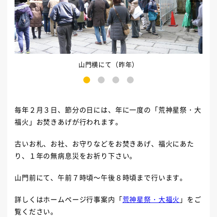
山門横にて（昨年）
1
2
3
4
毎年２月３日、節分の日には、年に一度の「荒神星祭・大
福火」お焚きあげが行われます。
古いお札、お社、お守りなどをお焚きあげ、福火にあた
り、１年の無病息災をお祈り下さい。
山門前にて、午前７時頃～午後８時頃まで行います。
詳しくはホームページ行事案内「
荒神星祭・大福火
」をご
覧ください。