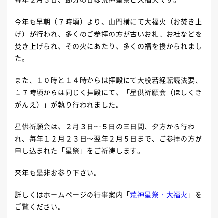
今年も早朝（７時頃）より、山門横にて大福火（お焚き上
げ）が行われ、多くのご参拝の方が古いお札、お社などを
焚き上げられ、その火にあたり、多くの福を授かられまし
た。
また、１０時と１４時からは拝殿にて大般若経転読法要、
１７時頃からは同じく拝殿にて、「星供祈願会（ほしくき
がんえ）」が執り行われました。
星供祈願会は、２月３日～５日の三日間、夕方から行わ
れ、毎年１２月２３日～翌年２月５日まで、ご参拝の方が
申し込まれた「星祭」をご祈祷します。
来年も是非お参り下さい。
詳しくはホームページの行事案内「
荒神星祭・大福火
」を
ご覧ください。