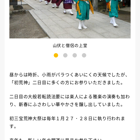
山伏と僧侶の上堂
1
2
3
4
昼からは時折、小雨がパラつくあいにくの天候でしたが、
「初荒神」二日目に多くの方にお参りいただきました。
二日目の大般若転読法要には楽人による雅楽の演奏も加わ
り、新春にふさわしい華やかさを醸し出していました。
初三宝荒神大祭は毎年１月２７・２８日に執り行われま
す。