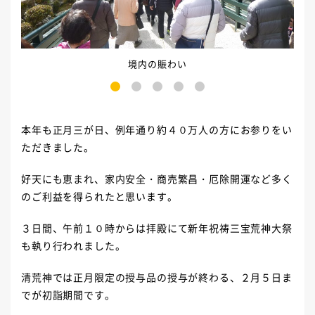
境内の賑わい
1
2
3
4
5
本年も正月三が日、例年通り約４０万人の方にお参りをい
ただきました。
好天にも恵まれ、家内安全・商売繁昌・厄除開運など多く
のご利益を得られたと思います。
３日間、午前１０時からは拝殿にて新年祝祷三宝荒神大祭
も執り行われました。
清荒神では正月限定の授与品の授与が終わる、２月５日ま
でが初詣期間です。