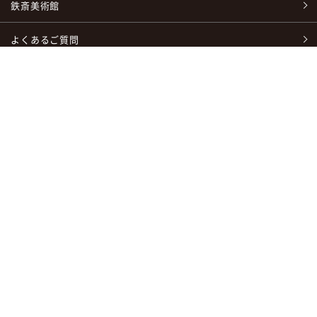
鉄斎美術館
よくあるご質問
授与品・ご祈祷について
ご家庭での祀り方
交通案内/地図
お問い合わせ
〒665-0837
兵庫県宝塚市米谷字清シ1番地 清荒神清澄寺
TEL：
0797-86-6641
/ FAX：0797-86-6660