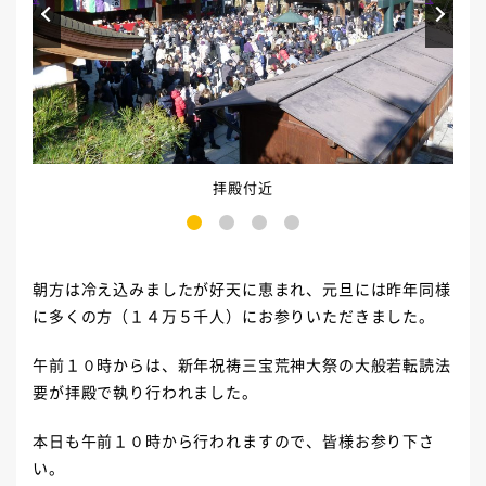
拝殿付近
1
2
3
4
朝方は冷え込みましたが好天に恵まれ、元旦には昨年同様
に多くの方（１４万５千人）にお参りいただきました。
午前１０時からは、新年祝祷三宝荒神大祭の大般若転読法
要が拝殿で執り行われました。
本日も午前１０時から行われますので、皆様お参り下さ
い。