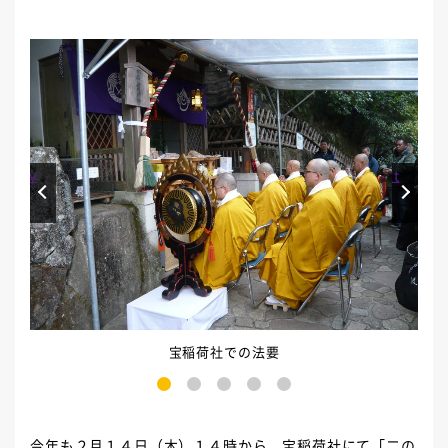
Prev
Next
宝稲荷社での法要
1
2
3
4
5
今年も２月１４日（木）１４時から、宝稲荷社にて「二の