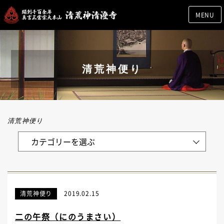
MENU
清荒神便り
清荒神便り
清荒神便り
2019.02.15
二の午祭（にのうまさい）