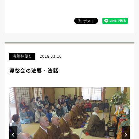
清荒神便り
2018.03.16
涅槃会の法要・法話
Prev
Next