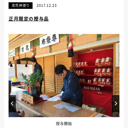
清荒神便り
2017.12.23
正月限定の授与品
Prev
Next
授与開始