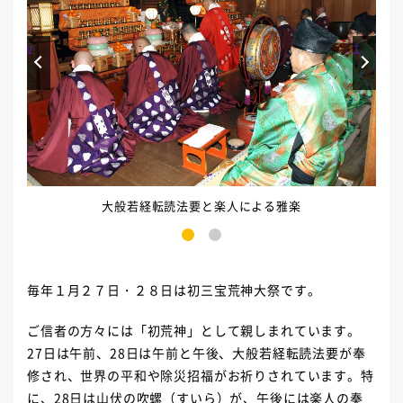
Prev
Next
大般若経転読法要と楽人による雅楽
1
2
毎年１月２７日・２８日は初三宝荒神大祭です。
ご信者の方々には「初荒神」として親しまれています。
27日は午前、28日は午前と午後、大般若経転読法要が奉
修され、世界の平和や除災招福がお祈りされています。特
に、28日は山伏の吹螺（すいら）が、午後には楽人の奏