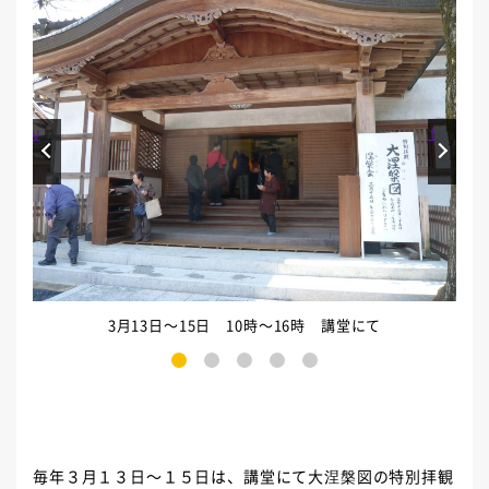
Prev
Next
3月13日～15日 10時～16時 講堂にて
1
2
3
4
5
毎年３月１３日～１５日は、講堂にて大涅槃図の特別拝観