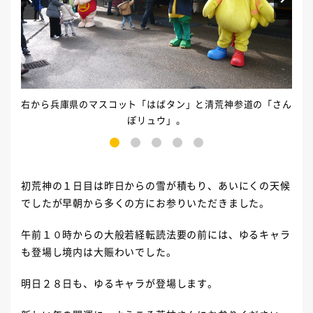
右から兵庫県のマスコット「はばタン」と清荒神参道の「さん
左か
ぽリュウ」。
1
2
3
4
5
初荒神の１日目は昨日からの雪が積もり、あいにくの天候
でしたが早朝から多くの方にお参りいただきました。
午前１０時からの大般若経転読法要の前には、ゆるキャラ
も登場し境内は大賑わいでした。
明日２８日も、ゆるキャラが登場します。