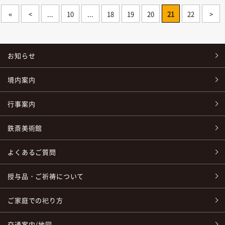
«
<
...
10
...
18
19
20
21
22
>
お知らせ
境内案内
行事案内
鉄斎美術館
よくあるご質問
授与品・ご祈祷について
ご家庭での祀り方
交通案内/地図