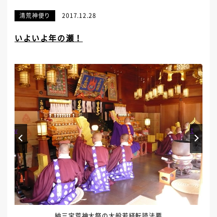
清荒神便り
2017.12.28
いよいよ年の瀬！
Prev
Next
納三宝荒神大祭の大般若経転読法要