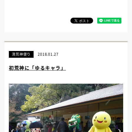
清荒神便り
2018.01.27
初荒神に「ゆるキャラ」
Prev
Next