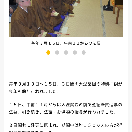
毎年３月１５日、午前１１からの法要
1
2
3
4
5
毎年３月１３日～１５日、３日間の大涅槃図の特別拝観が
今年も執り行われました。
１５日、午前１１時からは大涅槃図の前で遺徳奉賛追慕の
法要、引き続き、法話・お供物の授与が行われました。
３日間共に好天に恵まれ、期間中は約１５００人の方が涅