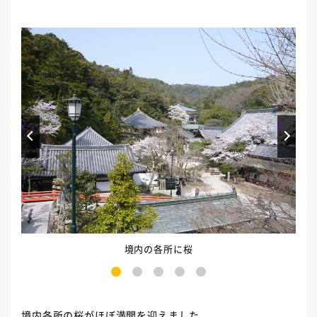
Prev
Next
境内の各所に桜
1
2
3
4
5
境内各所の桜がほぼ満開を迎えました。