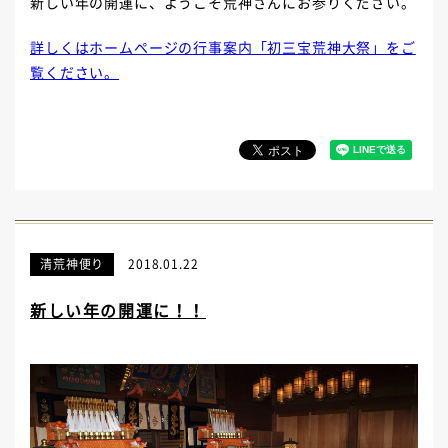
新しい年の開運に、ようこそ荒神さんにお参りください。
詳しくはホームページの行事案内「初三宝荒神大祭」をご
覧ください。
清荒神便り
2018.01.22
新しい年の開運に！！