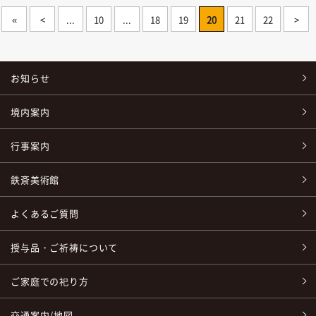
«
<
...
10
...
18
19
20
21
22
>
お知らせ
境内案内
行事案内
鉄斎美術館
よくあるご質問
授与品・ご祈祷について
ご家庭での祀り方
交通案内/地図