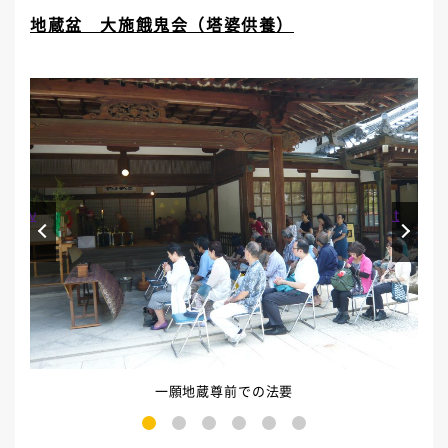
地蔵盆 大施餓鬼会（塔婆供養）
Prev
Next
一願地蔵尊前での法要
1
2
3
4
5
6