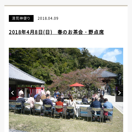
清荒神便り
2018.04.09
2018年4月8日(日) 春のお茶会・野点席
Prev
Next