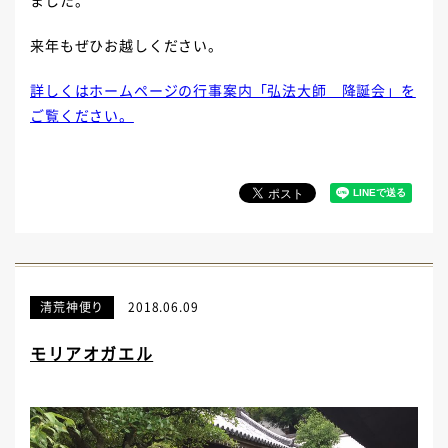
ました。
来年もぜひお越しください。
詳しくはホームページの行事案内「弘法大師 降誕会」を
ご覧ください。
清荒神便り
2018.06.09
モリアオガエル