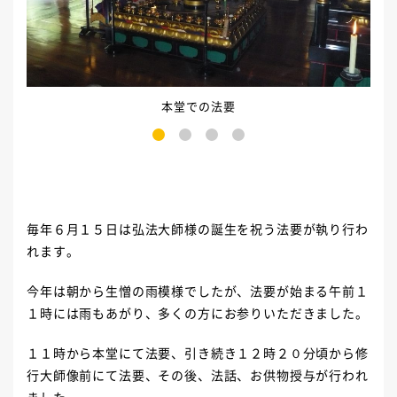
本堂での法要
1
2
3
4
毎年６月１５日は弘法大師様の誕生を祝う法要が執り行わ
れます。
今年は朝から生憎の雨模様でしたが、法要が始まる午前１
１時には雨もあがり、多くの方にお参りいただきました。
１１時から本堂にて法要、引き続き１２時２０分頃から修
行大師像前にて法要、その後、法話、お供物授与が行われ