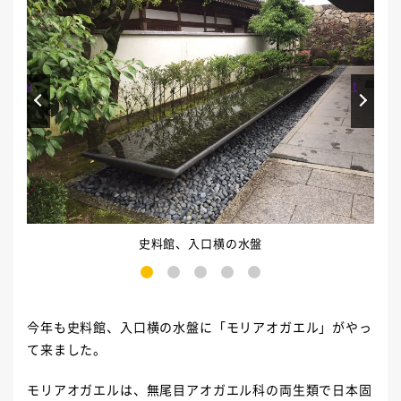
Prev
Next
史料館、入口横の水盤
1
2
3
4
5
今年も史料館、入口横の水盤に「モリアオガエル」がやっ
て来ました。
モリアオガエルは、無尾目アオガエル科の両生類で日本固