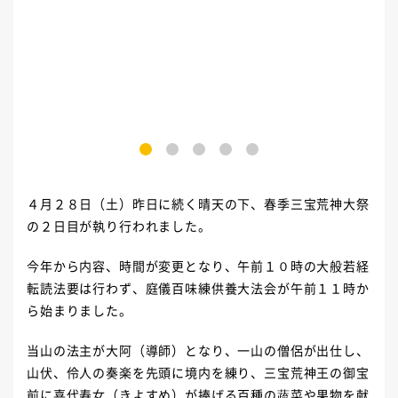
1
2
3
4
5
４月２８日（土）昨日に続く晴天の下、春季三宝荒神大祭
の２日目が執り行われました。
今年から内容、時間が変更となり、午前１０時の大般若経
転読法要は行わず、庭儀百味練供養大法会が午前１１時か
ら始まりました。
当山の法主が大阿（導師）となり、一山の僧侶が出仕し、
山伏、伶人の奏楽を先頭に境内を練り、三宝荒神王の御宝
前に喜代寿女（きよすめ）が捧げる百種の蔬菜や果物を献