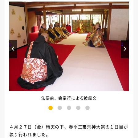
Prev
Next
法要前、会奉行による披露文
1
2
3
4
5
４月２７日（金）晴天の下、春季三宝荒神大祭の１日目が
執り行われました。