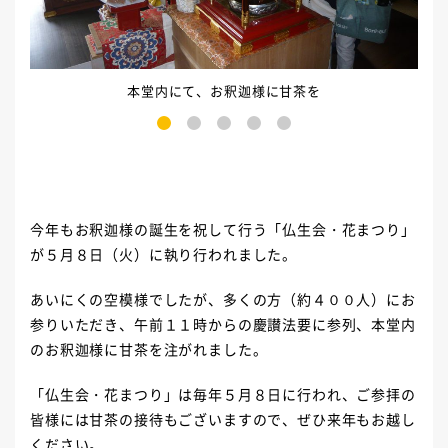
本堂内にて、お釈迦様に甘茶を
1
2
3
4
5
今年もお釈迦様の誕生を祝して行う「仏生会・花まつり」
が５月８日（火）に執り行われました。
あいにくの空模様でしたが、多くの方（約４００人）にお
参りいただき、午前１１時からの慶讃法要に参列、本堂内
のお釈迦様に甘茶を注がれました。
「仏生会・花まつり」は毎年５月８日に行われ、ご参拝の
皆様には甘茶の接待もございますので、ぜひ来年もお越し
ください。