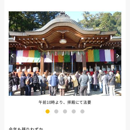
Prev
Next
午前10時より、拝殿にて法要
1
2
3
4
5
今年も残りわずか。