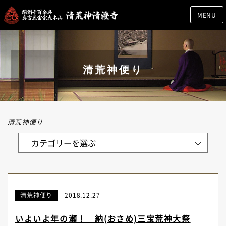
MENU
清荒神便り
清荒神便り
清荒神便り
2018.12.27
いよいよ年の瀬！ 納(おさめ)三宝荒神大祭