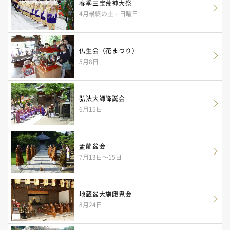
春季三宝荒神大祭
4月最終の土・日曜日
仏生会（花まつり）
5月8日
弘法大師降誕会
6月15日
盂蘭盆会
7月13日～15日
地蔵盆大施餓鬼会
8月24日