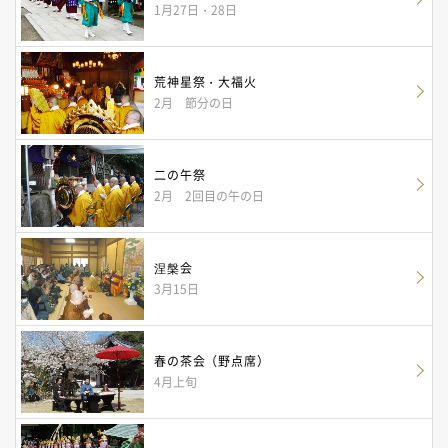
1月27日・28日
荒神星祭・大福火
2月 節分の日
二の午祭
2月 2回目の午の日
涅槃会
3月15日
春の茶会（野点席）
4月上旬