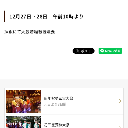
12月27日・28日 午前10時より
拝殿にて大般若経転読法要
新年祝祷三宝大祭
元日より3日間
初三宝荒神大祭