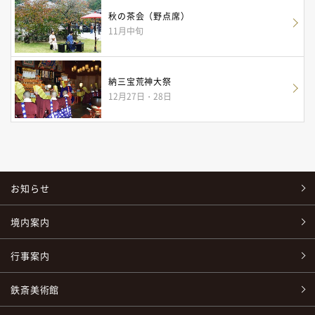
秋の茶会（野点席）
11月中旬
納三宝荒神大祭
12月27日・28日
お知らせ
境内案内
行事案内
鉄斎美術館