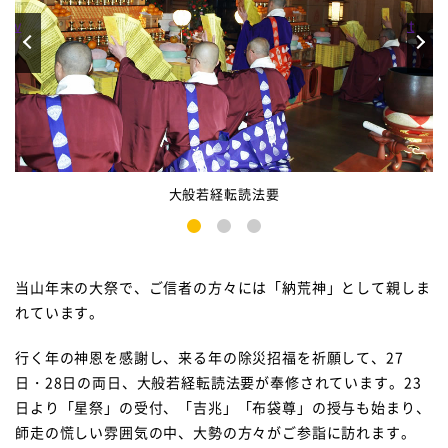
rev
Next
大般若経転読法要
1
2
3
当山年末の大祭で、ご信者の方々には「納荒神」として親しま
れています。
行く年の神恩を感謝し、来る年の除災招福を祈願して、27
日・28日の両日、大般若経転読法要が奉修されています。23
日より「星祭」の受付、「吉兆」「布袋尊」の授与も始まり、
師走の慌しい雰囲気の中、大勢の方々がご参詣に訪れます。