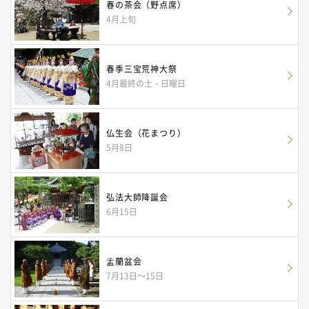
春の茶会（野点席）
4月上旬
春季三宝荒神大祭
4月最終の土・日曜日
仏生会（花まつり）
5月8日
弘法大師降誕会
6月15日
盂蘭盆会
7月13日～15日