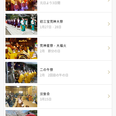
元日より3日間
初三宝荒神大祭
1月27日・28日
荒神星祭・大福火
2月 節分の日
二の午祭
2月 2回目の午の日
涅槃会
3月15日