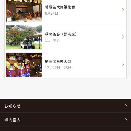
地蔵盆大施餓鬼会
8月24日
秋の茶会（野点席）
11月中旬
納三宝荒神大祭
12月27日・28日
お知らせ
境内案内