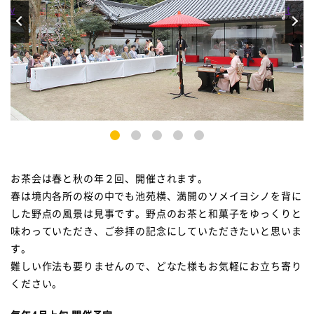
rev
Next
1
2
3
4
5
お茶会は春と秋の年２回、開催されます。
春は境内各所の桜の中でも池苑横、満開のソメイヨシノを背に
した野点の風景は見事です。野点のお茶と和菓子をゆっくりと
味わっていただき、ご参拝の記念にしていただきたいと思いま
す。
難しい作法も要りませんので、どなた様もお気軽にお立ち寄り
ください。