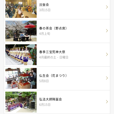
涅槃会
3月15日
春の茶会（野点席）
4月上旬
春季三宝荒神大祭
4月最終の土・日曜日
仏生会（花まつり）
5月8日
弘法大師降誕会
6月15日