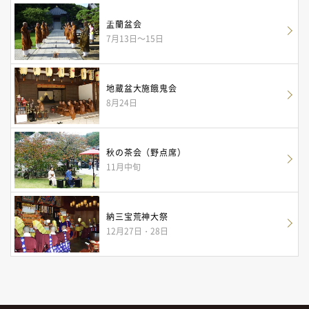
盂蘭盆会
7月13日～15日
地蔵盆大施餓鬼会
8月24日
秋の茶会（野点席）
11月中旬
納三宝荒神大祭
12月27日・28日