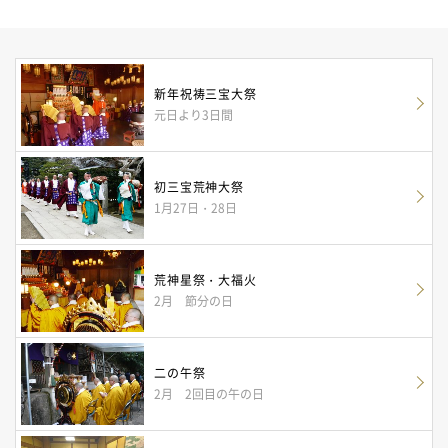
新年祝祷三宝大祭
元日より3日間
初三宝荒神大祭
1月27日・28日
荒神星祭・大福火
2月 節分の日
二の午祭
2月 2回目の午の日