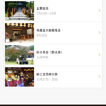
盂蘭盆会
7月13日～15日
地蔵盆大施餓鬼会
8月24日
秋の茶会（野点席）
11月中旬
納三宝荒神大祭
12月27日・28日