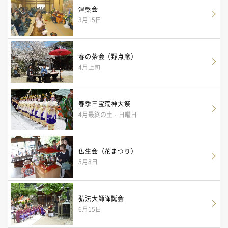
涅槃会
3月15日
春の茶会（野点席）
4月上旬
春季三宝荒神大祭
4月最終の土・日曜日
仏生会（花まつり）
5月8日
弘法大師降誕会
6月15日