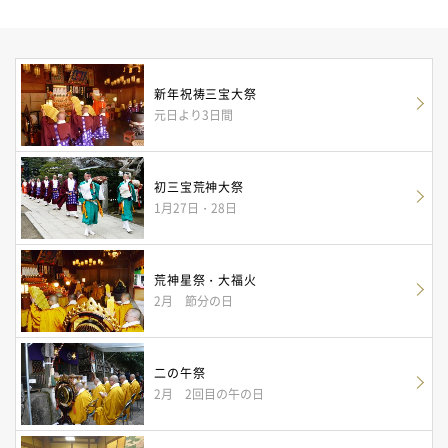
新年祝祷三宝大祭
元日より3日間
初三宝荒神大祭
1月27日・28日
荒神星祭・大福火
2月 節分の日
二の午祭
2月 2回目の午の日