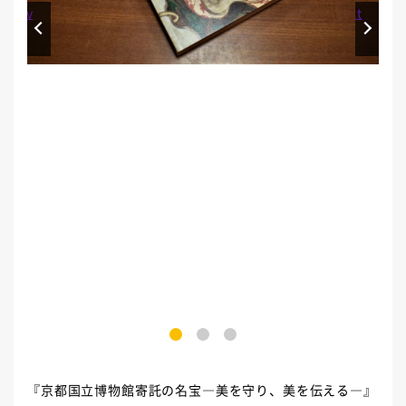
Prev
Next
1
2
3
『京都国立博物館寄託の名宝―美を守り、美を伝える―』