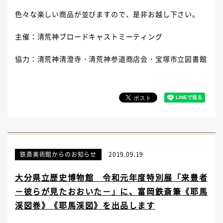
色々な楽しい商品が並びますので、是非お越し下さい。
主催：清荒神ブロードキャストミーティング
協力：清荒神清澄寺・清荒神参道商店会・宝塚市立図書館
鉄斎美術館からのお知らせ
2019.09.19
大分県立歴史博物館 令和元年度特別展「来豊者
－彼らが見たおおいた－」に、富岡鉄斎筆《耶馬
渓図巻》《耶馬渓図》を出品します