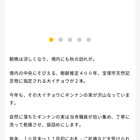
1
2
3
4
5
朝晩は涼しくなり、境内にも秋の訪れが。
境内の中央にそびえる、樹齢推定４００年、宝塚市天然記
念物に指定される大イチョウが２本。
今年も、その大イチョウにギンナンの実が沢山なっていま
す。
自然に落ちたギンナンの実は当寺職員が拾い集め、丁寧に
洗って乾燥させ、袋詰めにします。
毎年、１０月末～１１月初にお札・ご祈祷などを受けられ