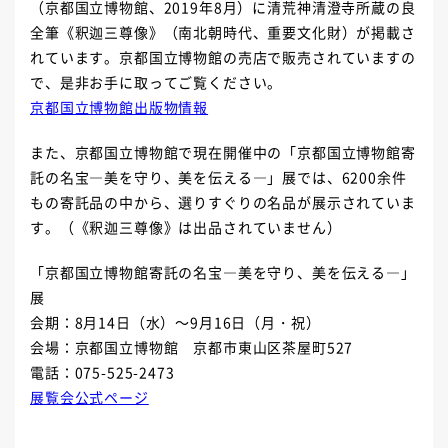
（京都国立博物館、
2019
年
8
月）に清荒神清澄寺所蔵の良
全筆《釈迦三尊像》（南北朝時代、重要文化財）が掲載さ
れています。京都国立博物館の売店で販売されていますの
で、是非お手に取ってご覧ください。
京都国立博物館出版物情報
また、京都国立博物館で現在開催中の「京都国立博物館寄
託の名宝―美を守り、美を伝える―」展では、
6200
余件
もの寄託品の中から、選りすぐりの名品が展示されていま
す。（《釈迦三尊像》は出品されていません）
「京都国立博物館寄託の名宝―美を守り、美を伝える―」
展
会期：
8
月
14
日（水）～
9
月
16
日（月・祝）
会場：京都国立博物館 京都市東山区茶屋町
527
電話：
075-525-2473
展覧会公式ページ