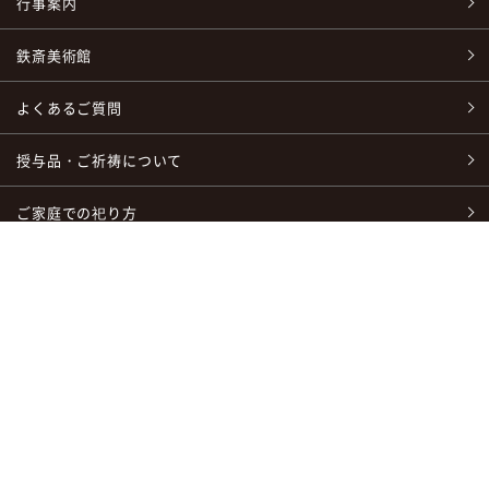
行事案内
鉄斎美術館
よくあるご質問
授与品・ご祈祷について
ご家庭での祀り方
交通案内/地図
お問い合わせ
〒665-0837
兵庫県宝塚市米谷字清シ1番地 清荒神清澄寺