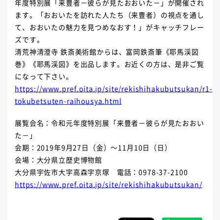
年度特別展「来豊者－彼らが見たおおいた－」が開催され
ます。「おおいたを訪れた人たち（来豊者）の視点を通し
て、おおいたの魅力を見つめなおす！」がキャッチフレー
ズです。
清荒神清澄寺 鉄斎美術館からは、富岡鉄斎筆《耶馬渓図
巻》《耶馬渓図》を出品します。お近くの方は、是非ご覧
になって下さい。
https://www.pref.oita.jp/site/rekishihakubutsukan/r1-
tokubetsuten-raihousya.html
展覧会名：令和元年度特別展「来豊者－彼らが見たおおい
た－」
会期：2019年9月27日（金）～11月10日（日）
会場：大分県立歴史博物館
大分県宇佐市大字高森字京塚 電話：0978-37-2100
https://www.pref.oita.jp/site/rekishihakubutsukan/