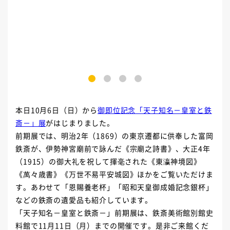
1
2
3
4
本日10月6日（日）から
御即位記念「天子知名－皇室と鉄
斎－」展
がはじまりました。
前期展では、明治2年（1869）の東京遷都に供奉した富岡
鉄斎が、伊勢神宮廟前で詠んだ《宗廟之詩書》、大正4年
（1915）の御大礼を祝して揮毫された《東瀛神境図》
《萬々歳書》《万世不易平安城図》ほかをご覧いただけま
す。あわせて「恩賜養老杯」「昭和天皇御成婚記念銀杯」
などの鉄斎の遺愛品も紹介しています。
「天子知名－皇室と鉄斎－」前期展は、鉄斎美術館別館史
料館で11月11日（月）までの開催です。是非ご来館くだ