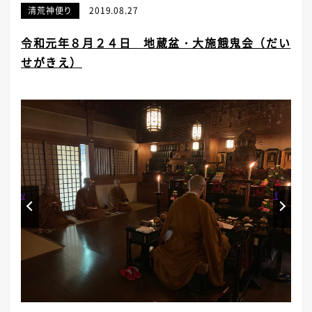
清荒神便り
2019.08.27
令和元年８月２４日 地蔵盆・大施餓鬼会（だい
せがきえ）
Prev
Next