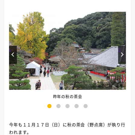
Prev
Next
昨年の秋の茶会
1
2
3
4
5
今年も１１月１７日（日）に秋の茶会（野点席）が執り行
われます。