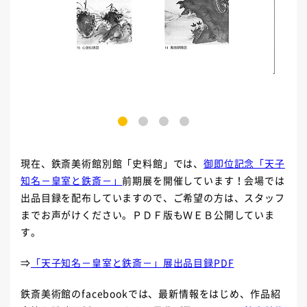
1
2
3
4
現在、鉄斎美術館別館「史料館」では、
御即位記念「天子
知名－皇室と鉄斎－」
前期展を開催しています！会場では
出品目録を配布していますので、ご希望の方は、スタッフ
までお声がけください。ＰＤＦ版もＷＥＢ公開していま
す。
⇒
「天子知名－皇室と鉄斎－」展出品目録PDF
鉄斎美術館のfacebookでは、最新情報をはじめ、作品紹