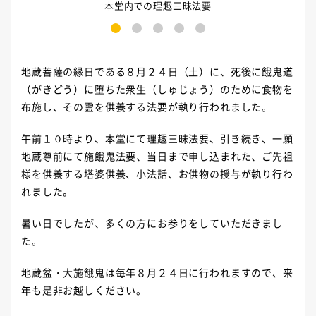
本堂内での理趣三昧法要
1
2
3
4
5
地蔵菩薩の縁日である８月２４日（土）に、死後に餓鬼道
（がきどう）に堕ちた衆生（しゅじょう）のために食物を
布施し、その霊を供養する法要が執り行われました。
午前１０時より、本堂にて理趣三昧法要、引き続き、一願
地蔵尊前にて施餓鬼法要、当日まで申し込まれた、ご先祖
様を供養する塔婆供養、小法話、お供物の授与が執り行わ
れました。
暑い日でしたが、多くの方にお参りをしていただきまし
た。
地蔵盆・大施餓鬼は毎年８月２４日に行われますので、来
年も是非お越しください。