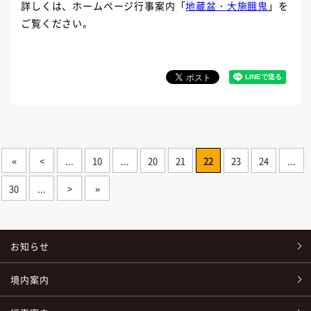
詳しくは、ホームページ行事案内「
地蔵盆・大施餓鬼
」を
ご覧ください。
«
<
...
10
...
20
21
22
23
24
...
30
...
>
»
お知らせ
境内案内