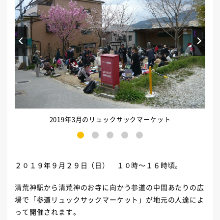
Prev
Next
2019年3月のリュックサックマーケット
1
2
3
4
5
２０１９年９月２９日（日） １０時～１６時頃。
清荒神駅から清荒神のお寺に向かう参道の中間あたりの広
場で「参道リュックサックマーケット」が地元の人達によ
って開催されます。