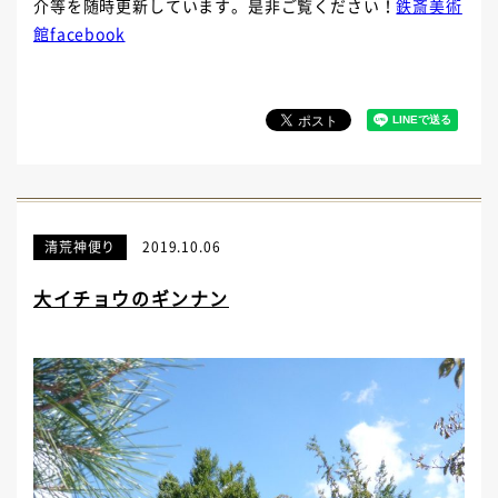
介等を随時更新しています。是非ご覧ください！
鉄斎美術
館facebook
清荒神便り
2019.10.06
大イチョウのギンナン