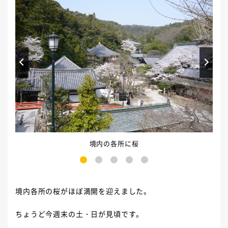
Prev
Next
境内の各所に桜
1
2
3
4
5
境内各所の桜がほぼ満開を迎えました。
ちょうど今週末の土・日が見頃です。