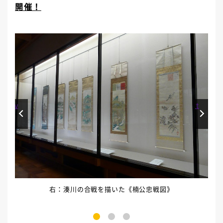
開催！
Prev
Next
天下」
右：湊川の合戦を描いた《楠公忠戦図》
1
2
3