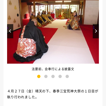
Prev
Next
法要前、会奉行による披露文
1
2
3
4
5
４月２７日（金）晴天の下、春季三宝荒神大祭の１日目が
執り行われました。