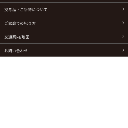
授与品・ご祈祷について
ご家庭での祀り方
交通案内/地図
お問い合わせ
〒665-0837
兵庫県宝塚市米谷字清シ1番地 清荒神清澄寺
TEL：
0797-86-6641
/ FAX：0797-86-6660
鉄斎美術館へのお問い合わせはこちら
リンクは自由ですが、画像や文章の無断複製・改変・流用・再販等は禁じま
す。