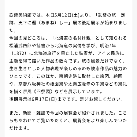
鉄斎美術館では、本日5月12日(土)より、「鉄斎の旅―足
跡、天下に遍（あまね）し―」展の後期展示が始まりまし
た。
今回の見どころは、「北海道の名付け親」として知られる
松浦武四郎や諸書から北海道の実情を学び、明治7年
（1872）に北海道旅行を果たした鉄斎が、アイヌ民族に
主題を得て描いた作品の数々です。旅の風景だけでなく、
生き生きとした人物表現が楽しめるのも鉄斎作品の魅力の
ひとつです。このほか、南朝史跡に取材した絵図、絵画
や、京都八坂神社の祇園祭や太秦広隆寺の牛祭などの祭礼
を描く屏風《四祭図》などを展示しています。
後期展示は6月17日(日)までです。是非お越しください。
また、新聞・雑誌で今回の展覧会が紹介されました。こち
らもあわせてご覧いただくと、展覧会をより楽しんでいた
だけます。