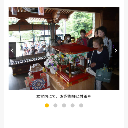
Prev
Next
本堂内にて、お釈迦様に甘茶を
1
2
3
4
5