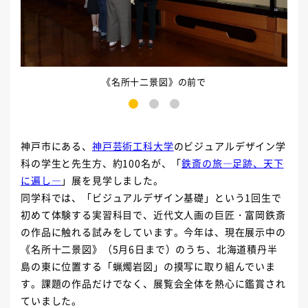
《名所十二景図》の前で
1
2
3
神戸市にある、
神戸芸術工科大学
のビジュアルデザイン学
科の学生と先生方、約100名が、「
鉄斎の旅―足跡、天下
に遍し―
」展を見学しました。
同学科では、「ビジュアルデザイン基礎」という1回生で
初めて体験する実習科目で、近代文人画の巨匠・富岡鉄斎
の作品に触れる試みをしています。今年は、現在展示中の
《名所十二景図》（5月6日まで）のうち、北海道積丹半
島の東に位置する「蝋燭岩図」の摸写に取り組んでいま
す。課題の作品だけでなく、展覧会全体を熱心に鑑賞され
ていました。