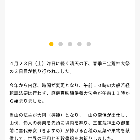
1
2
3
4
5
４月２８日（土）昨日に続く晴天の下、春季三宝荒神大祭
の２日目が執り行われました。
今年から内容、時間が変更となり、午前１０時の大般若経
転読法要は行わず、庭儀百味練供養大法会が午前１１時か
ら始まりました。
当山の法主が大阿（導師）となり、一山の僧侶が出仕し、
山伏、伶人の奏楽を先頭に境内を練り、三宝荒神王の御宝
前に喜代寿女（きよすめ）が捧げる百種の蔬菜や果物を献
供して、世界の平和と五穀豊穣をお祈りしました。