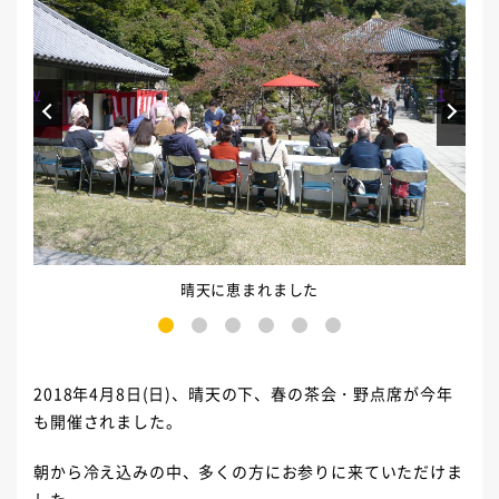
Prev
Next
晴天に恵まれました
1
2
3
4
5
6
2018年4月8日(日)、晴天の下、春の茶会・野点席が今年
も開催されました。
朝から冷え込みの中、多くの方にお参りに来ていただけま