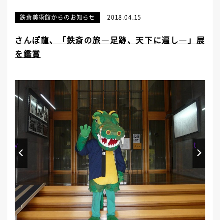
鉄斎美術館からのお知らせ
2018.04.15
さんぽ龍、「鉄斎の旅―足跡、天下に遍し―」展
を鑑賞
Prev
Next