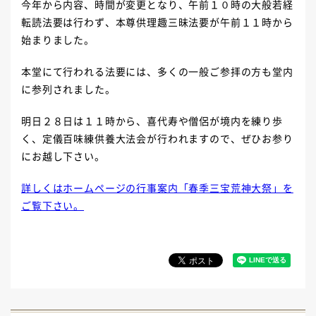
今年から内容、時間が変更となり、午前１０時の大般若経
転読法要は行わず、本尊供理趣三昧法要が午前１１時から
始まりました。
本堂にて行われる法要には、多くの一般ご参拝の方も堂内
に参列されました。
明日２８日は１１時から、喜代寿や僧侶が境内を練り歩
く、定儀百味練供養大法会が行われますので、ぜひお参り
にお越し下さい。
詳しくはホームページの行事案内「春季三宝荒神大祭」を
ご覧下さい。