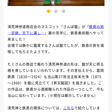
1
2
3
清荒神参道商店会のマスコット「さんぽ龍」が「
鉄斎の旅
―足跡、天下に遍し―
」展の見学に、鉄斎美術館へやって
来ました！
会場では静かに鑑賞するさんぽ龍でしたが、鉄斎の旅を満
喫してもらえたようです。
たくさんの商店で賑わう清荒神参道の形は、龍が天に昇る
様を表しているといわれています。その言伝えから、富岡
鉄斎（1836～1924）も当山第37世法主坂本光浄（1875
～1969）を龍に見立てて《昇天龍図》を描きました。こ
の作品は、鉄斎から直接贈られた作品の一つとして、今も
当山に伝わっています。(※現在は展示していません)
清荒神と鉄斎の関係については、
こちら
で紹介していま