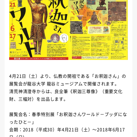
4月21日（土）より、仏教の開祖である「お釈迦さん」の
展覧会が龍谷大学 龍谷ミュージアムで開催されます。
清荒神清澄寺からは、良全筆《釈迦三尊像》（重要文化
財、三幅対）を出品します。
展覧会名：春季特別展「お釈迦さんワールド－ブッダにな
ったひと－」
会期：2018（平成30）年4月21日（土）～2018年6月17
日（日)