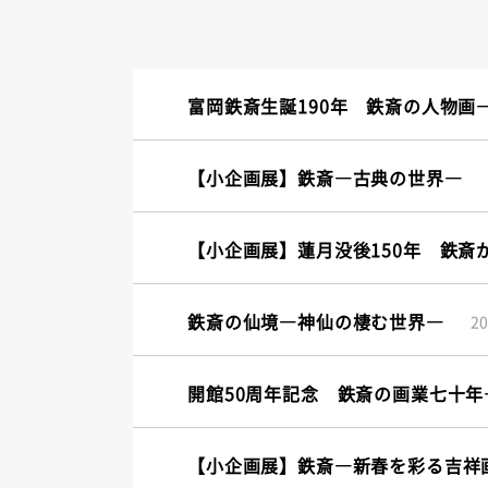
富岡鉄斎生誕190年 鉄斎の人物画
【小企画展】鉄斎―古典の世界―
【小企画展】蓮月没後150年 鉄斎
鉄斎の仙境―神仙の棲む世界―
2
開館50周年記念 鉄斎の画業七十
【小企画展】鉄斎―新春を彩る吉祥