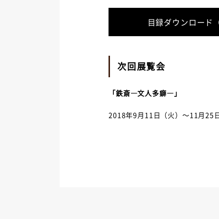
目録ダウンロード（
次回展覧会
「鉄斎―文人多癖―」
2018年9月11日（火）～11月2