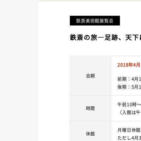
鉄斎美術館展覧会
鉄斎の旅―足跡、天下
2018年4
会期
前期：4月
後期：5月
午前10時
時間
（入館は午
月曜日休館
休館
ただし4月