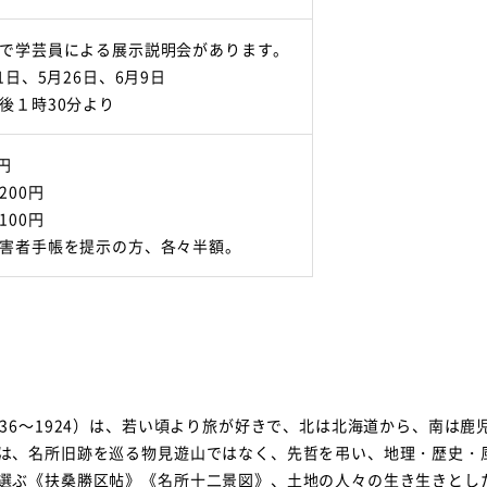
で学芸員による展示説明会があります。
1日、5月26日、6月9日
後１時30分より
円
200円
100円
害者手帳を提示の方、各々半額。
36～1924）は、若い頃より旅が好きで、北は北海道から、南は
は、名所旧跡を巡る物見遊山ではなく、先哲を弔い、地理・歴史・
選ぶ《扶桑勝区帖》《名所十二景図》、土地の人々の生き生きとし