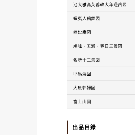
池大雅高芙蓉韓大年遊岳図
蝦夷人鶴舞図
楠妣庵図
鳩峰・五瀬・春日三景図
名所十二景図
耶馬渓図
大原邨婦図
富士山図
出品目録