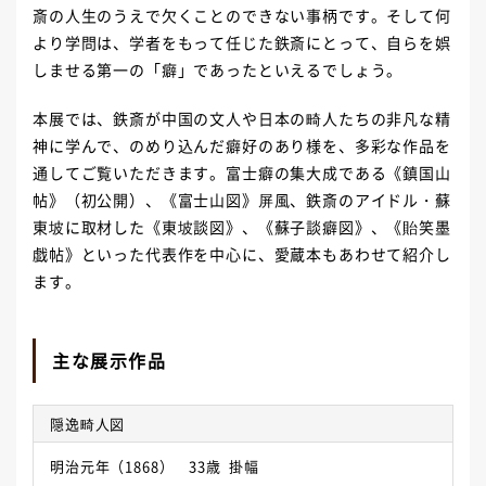
斎の人生のうえで欠くことのできない事柄です。そして何
より学問は、学者をもって任じた鉄斎にとって、自らを娯
しませる第一の「癖」であったといえるでしょう。
本展では、鉄斎が中国の文人や日本の畸人たちの非凡な精
神に学んで、のめり込んだ癖好のあり様を、多彩な作品を
通してご覧いただきます。富士癖の集大成である《鎮国山
帖》（初公開）、《富士山図》屏風、鉄斎のアイドル・蘇
東坡に取材した《東坡談図》、《蘇子談癖図》、《貽笑墨
戯帖》といった代表作を中心に、愛蔵本もあわせて紹介し
ます。
主な展示作品
隠逸畸人図
明治元年（1868） 33歳 掛幅