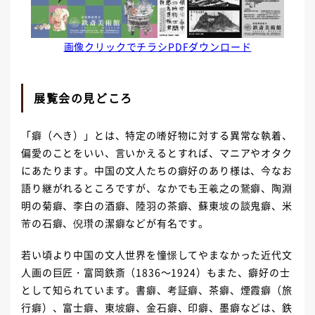
画像クリックでチラシPDFダウンロード
展覧会の見どころ
「癖（へき）」とは、特定の嗜好物に対する異常な執着、
偏愛のことをいい、言いかえるとすれば、マニアやオタク
にあたります。中国の文人たちの癖好のあり様は、今なお
語り継がれるところですが、なかでも王羲之の鵞癖、陶淵
明の菊癖、李白の酒癖、陸羽の茶癖、蘇東坡の談鬼癖、米
芾の石癖、倪瓚の潔癖などが有名です。
若い頃より中国の文人世界を憧憬してやまなかった近代文
人画の巨匠・富岡鉄斎（1836～1924）もまた、癖好の士
として知られています。書癖、考証癖、茶癖、煙霞癖（旅
行癖）、富士癖、東坡癖、金石癖、印癖、墨癖などは、鉄