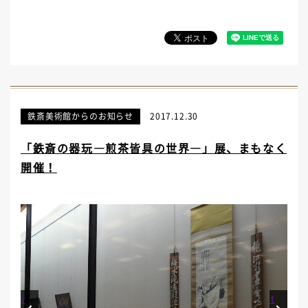
鉄斎美術館からのお知らせ
2017.12.30
「鉄斎の器玩―煎茶皆具の世界―」展、まもなく
開催！
Prev
Next