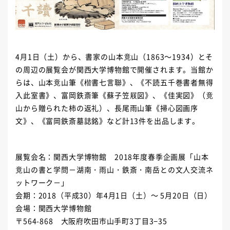
4月1日（土）から、書家の山本竟山（1863～1934）とそ
の周辺の展覧会が関西大学博物館で開催されます。当館か
らは、山本竟山筆《楷書七言聯》、《不読五千巻書者無得
入此室書》、富岡鉄斎筆《蘇子笠屐図》、《佳実図》（竟
山から贈られた柿の返礼）、長尾雨山筆《掃心図画序
文》、《富岡鉄斎墓誌銘》など計13件を出品します。
展覧会名：関西大学博物館 2018年度春季企画展「山本
竟山の書と学問－湖南・雨山・鉄斎・南岳との文人交流ネ
ットワーク－」
会期：2018（平成30）年4月1日（土）～ 5月20日（日）
会場：関西大学博物館
〒564-868 大阪府吹田市山手町3丁目3−35