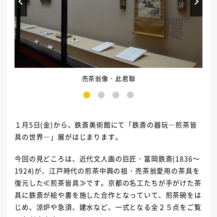
売茶翁像・此君聯
1
2
3
4
１月
5
日
(
金
)
から、鉄斎美術館にて「鉄斎の器玩―煎茶皆
具の世界―」展がはじまります。
今回の見どころは、近代文人画の巨匠・富岡鉄斎
(1836
～
1924)
が、江戸時代の煎茶中興の祖・売茶翁愛用の茶具を
復元した≪煎茶皆具≫です。京都の名工たちが手がけた茶
具に鉄斎が絵や書を施した合作となっていて、煎茶碗をは
じめ、涼炉や急須、建水など、一式となる全２５点をご覧