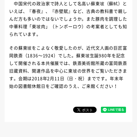
中国宋代の政治家で詩人として名高い蘇東坡（蘇軾）と
いえば、『春夜』、『赤壁賦』など、古典の教科書で親し
んだ方も多いのではないでしょうか。また豚肉を調理した
中華料理「東坡肉」（トンポーロウ）の考案者としても知
られています。
その蘇東坡をこよなく敬愛したのが、近代文人画の巨匠富
岡鉄斎（1836～1924）でした。蘇東坡生誕980年を記念
して開催される本共催展では、鉄斎美術館所蔵の富岡鉄斎
旧蔵資料、関連作品を中心に東坡の世界をご覧いただきま
す。会期は2018年2月11日（日・祝）までです。年末年
始の図書館休館日をご確認のうえ、ご来館ください！