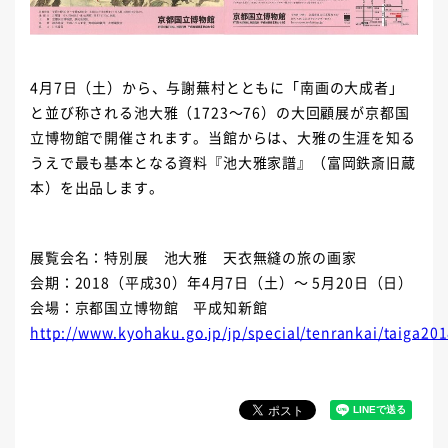
4月7日（土）から、与謝蕪村とともに「南画の大成者」
と並び称される池大雅（1723～76）の大回顧展が京都国
立博物館で開催されます。当館からは、大雅の生涯を知る
うえで最も基本となる資料『池大雅家譜』（富岡鉄斎旧蔵
本）を出品します。
展覧会名：特別展 池大雅 天衣無縫の旅の画家
会期：2018（平成30）年4月7日（土）～ 5月20日（日）
会場：京都国立博物館 平成知新館
http://www.kyohaku.go.jp/jp/special/tenrankai/taiga20