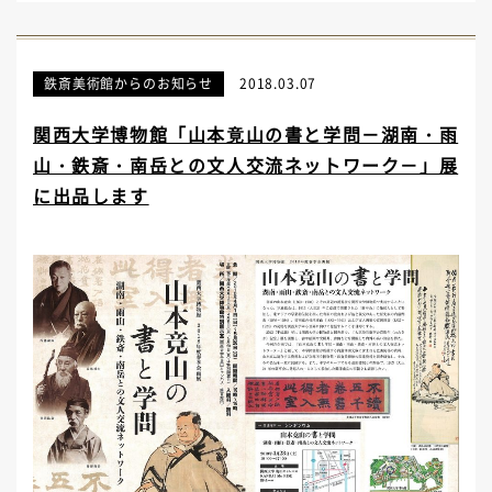
鉄斎美術館からのお知らせ
2018.03.07
関西大学博物館「山本竟山の書と学問－湖南・雨
山・鉄斎・南岳との文人交流ネットワーク－」展
に出品します