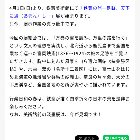
4月1日(日)より、鉄斎美術館にて
「鉄斎の旅―足跡、天下
に遍（あまね）し―」
展が始まります。
只今、展示作業の真っ最中です。
今回の展覧会では、「万巻の書を読み、万里の路を行く」
という文人の理想を実践し、北海道から鹿児島まで全国を
隈なく巡った富岡鉄斎(1836～1924)の旅の足跡をご覧い
ただきます。胸中に刻んだ風景を自ら選ぶ画帖《扶桑勝区
帖》や、六曲一双の《名所十二景図》には、富士山をはじ
め北海道の蝋燭岩や群馬の妙義山、奈良の月ヶ瀬、大分の
耶馬渓など、全国各地の名所が爽やかに描かれています。
行楽日和の春は、鉄斎が描く四季折々の日本の景を是非お
楽しみください。
なお、美術館前の淡墨桜は、今が見頃です！