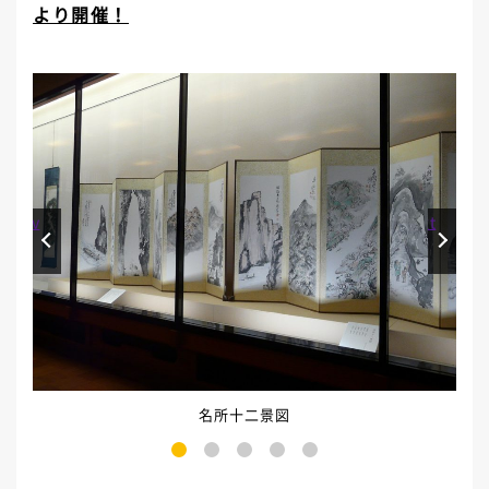
より開催！
Prev
Next
名所十二景図
1
2
3
4
5