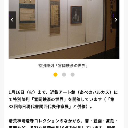
Prev
Next
特別陳列「富岡鉄斎の世界」
1
2
3
1月16日（火）まで、近鉄アート館（あべのハルカス）に
て特別陳列「富岡鉄斎の世界」を開催しています（「第
33回毎日現代書関西代表作家展」と併催）。
清荒神清澄寺コレクションのなかから、書・絵画・篆刻・
書簡など、多彩な鉄斎作品10点を出品しています。現代