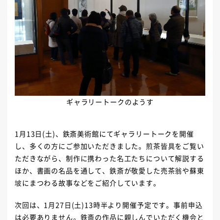
ギャラリートークのようす
1月
13
日
(
土
)
、鉄斎美術館にてギャラリートークを開催
し、多くの方にご参加いただきました。煎茶皆具をご覧い
ただきながら、制作に携わった名工たちについて解説する
ほか、書画の名品を通して、鉄斎が敬愛した売茶翁や蘇東
坡にまつわる故事などをご紹介しています。
次回は、
1
月
27
日
(
土
)13
時半より開催予定です。事前申込
は必要ありません。鉄斎の作品に親しんでいただく機会と