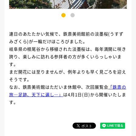
1
2
連日のあたたかい気候で、鉄斎美術館前の淡墨桜(うすず
みざくら)が一輪だけほころびました。
岐阜県の根尾谷から移植された淡墨桜は、毎年満開に咲き
誇り、楽しみに訪れる参拝者の方が多くいらっしゃいま
す。
まだ開花には至りませんが、例年よりも早く見ごろを迎え
そうです。
なお、鉄斎美術館はただいま休館中、次回展覧会
「鉄斎の
旅―足跡、天下に遍し―」
は4月1日(日)から開催いたしま
す。