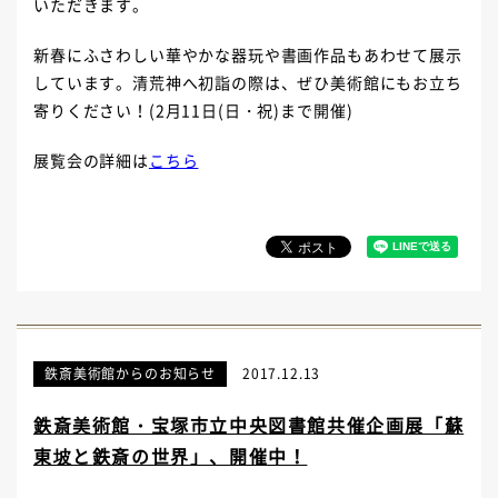
いただきます。
新春にふさわしい華やかな器玩や書画作品もあわせて展示
しています。清荒神へ初詣の際は、ぜひ美術館にもお立ち
寄りください！
(2
月
11
日
(
日・祝
)
まで開催)
展覧会の詳細は
こちら
鉄斎美術館からのお知らせ
2017.12.13
鉄斎美術館・宝塚市立中央図書館共催企画展「蘇
東坡と鉄斎の世界」、開催中！